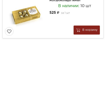
мол.шоколада пенал
В наличии:
10 шт
525
за
1 шт
В корзину