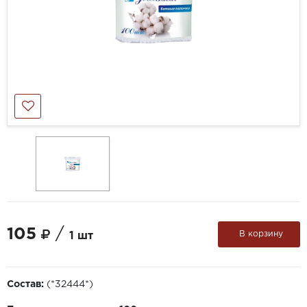
105
/
В корзину
1 шт
Состав:
(*32444*)