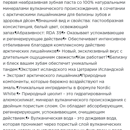
первая неабразивная зубная паста со 100% натуральными
минералами вулканического происхождения, в сочетании
с арктическими лишайниками для белизны зубов и
здоровья дёсен.¶Внешний вид и свойства: пастообразная
консистенция, белый цвет, освежающий
запах¶Абразивност: RDA 39¶• Оказывает успокаивающее
и регенерирующее действие¶• Обеспечивает интенсивное
отбеливание благодаря комплексному действию
арктических лишайников¶• Новый, эксклюзивный вкус с
длительным ощущением свежести¶Как работает?¶Белизну
и блеск вашим зубам обеспечит уникальный
тандем:¶Экстракт исландского мха Цетрарии Исландской
+ Экстракт арктического лишайника¶Природные
компоненты, которые бережно воздействуют на
эмаль.¶Уникальные ингредиенты в формуле Nordic
White:¶• Природный цеолит - это гидратированный
алюмосиликат, минерал вулканического происхождения с
двойным пористым слоем. Он обладает абсорбирующим,
регенерирующим, успокаивающим, очищающим
действием.¶• Вулканическая вода - это дождевая вода,
которая проникает через пористый слой вулканических