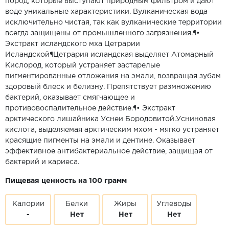
пород, которые выступают природным фильтром и дают
воде уникальные характеристики. Вулканическая вода
исключительно чистая, так как вулканические территории
всегда защищены от промышленного загрязнения.¶•
Экстракт исландского мха Цетрарии
Исландской¶Цетрария исландская выделяет Атомарный
Кислород, который устраняет застарелые
пигментированные отложения на эмали, возвращая зубам
здоровый блеск и белизну. Препятствует размножению
бактерий, оказывает смягчающее и
противовоспалительное действие.¶• Экстракт
арктического лишайника Уснеи Бородовитой.Усниновая
кислота, выделяемая арктическим мхом - мягко устраняет
красящие пигменты на эмали и дентине. Оказывает
эффективное антибактериальное действие, защищая от
бактерий и кариеса.
Пищевая ценность на 100 грамм
Калории
Белки
Жиры
Углеводы
-
Нет
Нет
Нет