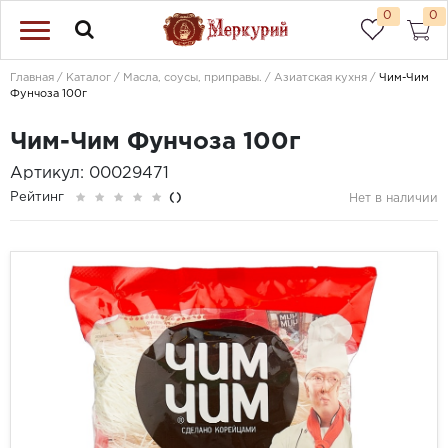
0
0
Главная
Каталог
Масла, соусы, приправы.
Азиатская кухня
Чим-Чим
Фунчоза 100г
Чим-Чим Фунчоза 100г
Артикул: 00029471
Рейтинг
()
Нет в наличии