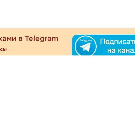
ками в Telegram
есы
ателям
Информация
ОО
Люб
О магазине
ра
зать
Наши магазины
При
Политика
а и оплата
конфиденциальности
Отзывы