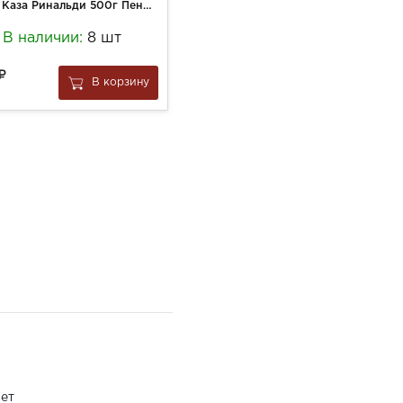
Паста Каза Ринальди 500г Пенне Ригате Трафила Алл
Замороженный чай Чистая Линия 50г Ягодный Черная Смородина, Апельсин, Лайм (30)
В наличии:
8 шт
В наличии:
30 шт
171
В корзину
В корзину
за
1 шт
ет