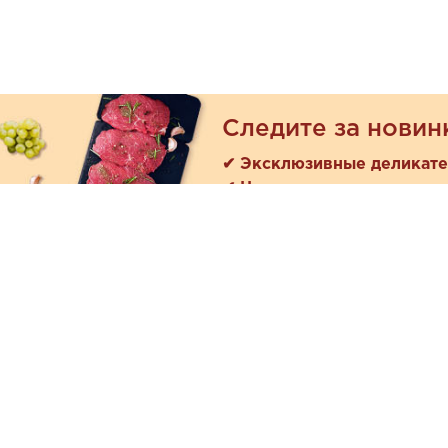
Следите за новин
✔ Эксклюзивные деликат
✔ Новые поступления
Покуп
Акции
+7 (978) 901-33-57
Как зака
Ежедневно с 8:00 до 20:00
Доставк
Обратная связь