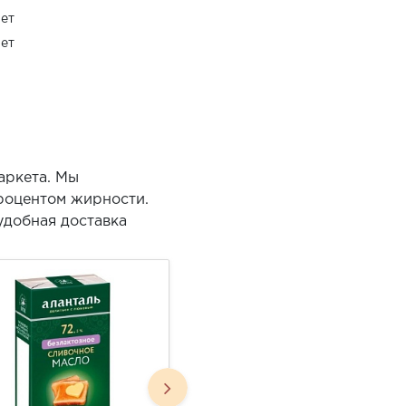
ет
ет
аркета. Мы
процентом жирности.
удобная доставка