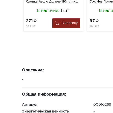
Слойка Азоло Дольче 110г с лимонным кремом тинди м/у
В наличии:
1 шт
В нал
271
97
В корзину
за
1 шт
за
1 шт
Описание:
-
Общая информация:
Артикул
00010269
Энергетическая ценность
-