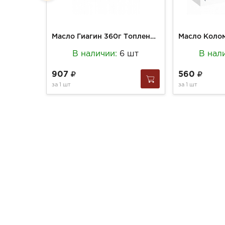
Масло Гиагин 360г Топленое 99% ст/б
В наличии:
6 шт
В нал
907
560
за
1 шт
за
1 шт