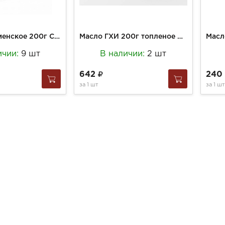
Масло Коломенское 200г Сливочное мдж 82,5% колш
Масло ГХИ 200г топленое 99% ст/б
ичии:
9 шт
В наличии:
2 шт
642
240
за
1 шт
за
1 шт