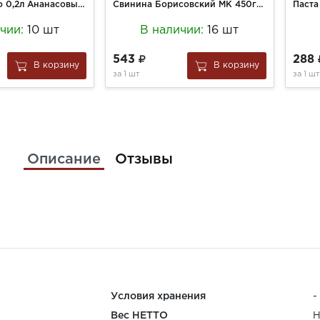
Сок Иль Примо 0,2л Ананасовый восстановленный с/б
Свинина Борисовский МК 450г тушеная в/с ГОСТ с/б
ичии:
10 шт
В наличии:
16 шт
543
288
В корзину
В корзину
за
1 шт
за
1 шт
Описание
Отзывы
Условия хранения
-
Вес НЕТТО
Н