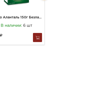
Масло Аланталь 150г Безлактозное сливочное 72,5% брикет
Масло Вкуснотеево 180г Традиционное 82,5%
В наличии:
6 шт
В наличии:
9 шт
368
за
1 шт