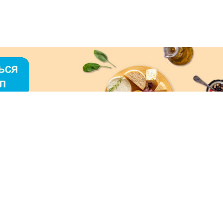
О «МЕРКУРИЙ»
ое использование контента без письменного
зрешения ООО «МЕРКУРИЙ» запрещено!
нимаем к оплате: