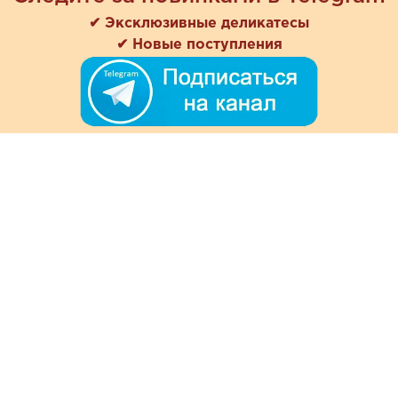
✔ Эксклюзивные деликатесы
✔ Новые поступления
+7 (978) 901-33-57
Ежедневно с 8:00 до 20:00
Обратная связь
Покупателям
Акции