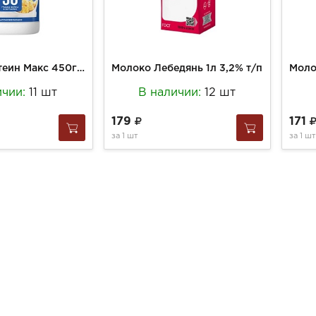
Молоко Протеин Макс 450г Ультрапастер с выоским содержанием белка 0,5% ПЭТ/бут
Молоко Лебедянь 1л 3,2% т/п
ичии:
11 шт
В наличии:
12 шт
179
171
за
1 шт
за
1 шт