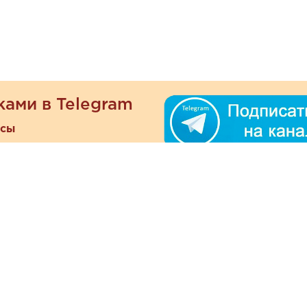
ками в Telegram
есы
ателям
Информация
ОО
Люб
О магазине
ра
зать
Наши магазины
При
Политика
а и оплата
конфиденциальности
Отзывы