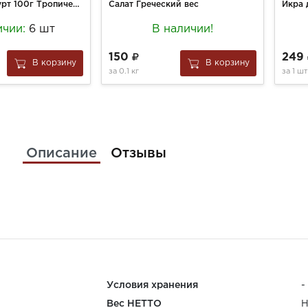
Йогурт Эрмигурт 100г Тропические Фрукты 7,5%
Салат Греческий вес
ичии:
6 шт
В наличии!
150
249
В корзину
В корзину
за
0.1 кг
за
1 шт
Описание
Отзывы
Условия хранения
-
Вес НЕТТО
Н