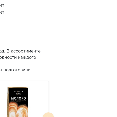
ет
ет
юд. В ассортименте
годности каждого
ы подготовили