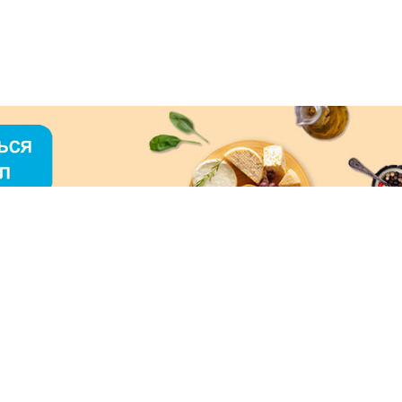
О «МЕРКУРИЙ»
ое использование контента без письменного
зрешения ООО «МЕРКУРИЙ» запрещено!
нимаем к оплате: