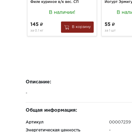
Филе куриное в/к вес. СП
В наличии!
В нал
145
55
В корзину
за
0.1 кг
за
1 шт
Описание:
-
Общая информация:
Артикул
00007239
Энергетическая ценность
-