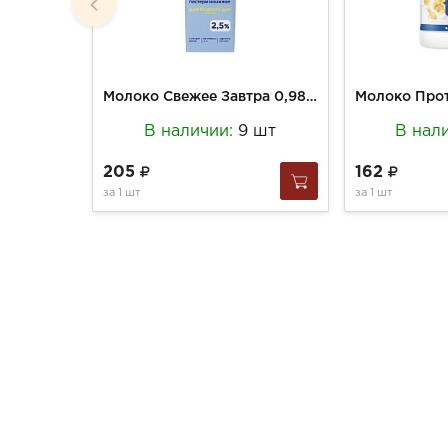
Молоко Свежее Завтра 0,98кг Edge 2,5%
В наличии:
9 шт
В нал
205
162
за
1 шт
за
1 шт