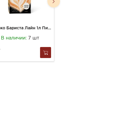
Молоко Бариста Лайн 1л Питьевое 3,2% ГОСТ ТП
Молоко НЕО 950г Безлактозное высокобелковое 0,5% ТБА
В наличии:
7 шт
В наличии:
11 шт
246
за
1 шт