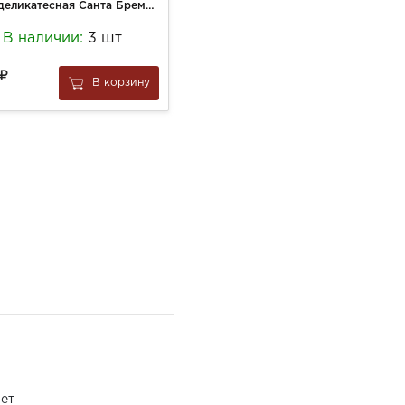
Икра деликатесная Санта Бремор 180г с лососем и авокадо ст/б
Батончик ФрутоНяня 25г Злаково-фруктовый Яблоко-Персик-Малина
В наличии:
3 шт
В наличии:
11 шт
74
В корзину
В корзину
за
1 шт
ет