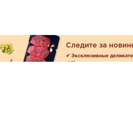
Следите за новин
✔ Эксклюзивные деликат
✔ Новые поступления
Покуп
Акции
+7 (978) 901-33-57
Как зака
Ежедневно с 8:00 до 20:00
Доставк
Обратная связь