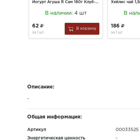
Йогурт Агуша Я Сам 180г Клуб-Земл 2,7% бут
В наличии:
4 шт
В нал
62
186
В корзину
за
1 шт
за
1 шт
Описание:
-
Общая информация:
Артикул
00033525
Энергетическая ценность
-