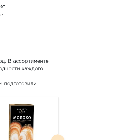
ет
ет
юд. В ассортименте
годности каждого
ы подготовили