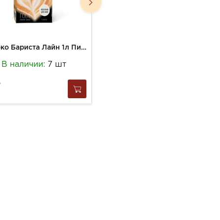
Молоко Бариста Лайн 1л Питьевое 3,2% ГОСТ ТП
Молоко НЕО 950г Безлактозное высокобелковое 0,5% ТБА
В наличии:
7 шт
В наличии:
11 шт
246
за
1 шт