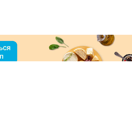
О «МЕРКУРИЙ»
ое использование контента без письменного
зрешения ООО «МЕРКУРИЙ» запрещено!
нимаем к оплате: