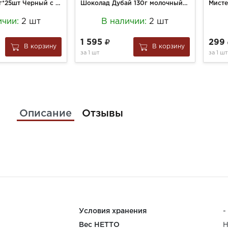
Хейлис чай 1,5г*25шт Черный с мятой и мелисой фольга
Шоколад Дубай 130г молочный с фисташковой пастой и хрустящим тестом кунафа
ичии:
2 шт
В наличии:
2 шт
1 595
299
В корзину
В корзину
за
1 шт
за
1 шт
Описание
Отзывы
Условия хранения
-
Вес НЕТТО
Н