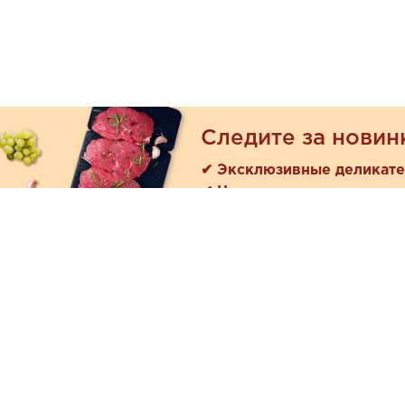
Следите за новин
✔ Эксклюзивные деликат
✔ Новые поступления
Покуп
Акции
+7 (978) 901-33-57
Как зака
Ежедневно с 8:00 до 20:00
Доставк
Обратная связь