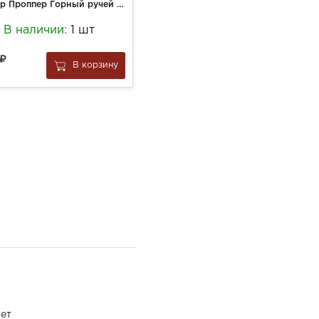
Мистер Проппер Горный ручей и прохлада 1л моющая жидкость д/стен и полов
Батончик Чикалаб 60г Хруст.печенье двойной шоколад глаз.
В наличии:
1 шт
В наличии:
12 шт
201
В корзину
В корзину
за
1 шт
ет