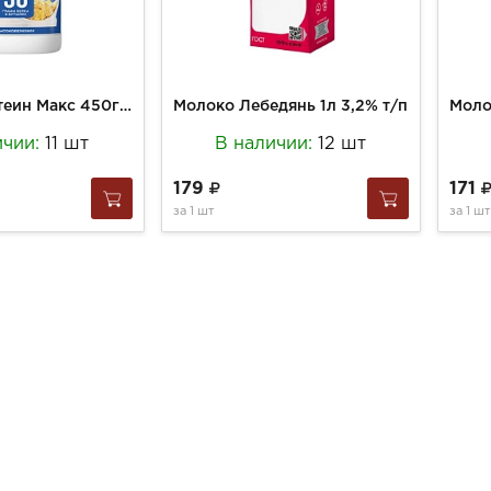
Молоко Протеин Макс 450г Ультрапастер с выоским содержанием белка 0,5% ПЭТ/бут
Молоко Лебедянь 1л 3,2% т/п
ичии:
11 шт
В наличии:
12 шт
179
171
за
1 шт
за
1 шт