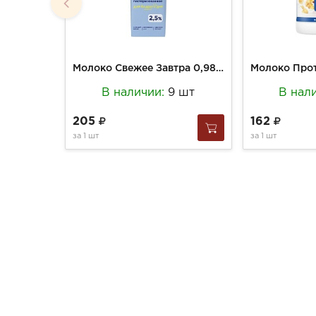
Молоко Свежее Завтра 0,98кг Edge 2,5%
В наличии:
9 шт
В нал
205
162
за
1 шт
за
1 шт