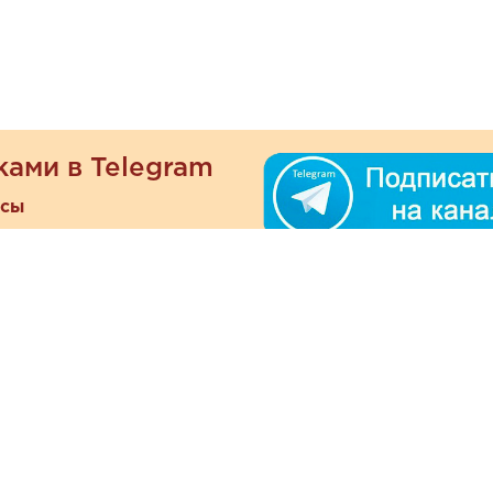
ками в Telegram
есы
ателям
Информация
ОО
Люб
О магазине
ра
зать
Наши магазины
При
Политика
а и оплата
конфиденциальности
Отзывы