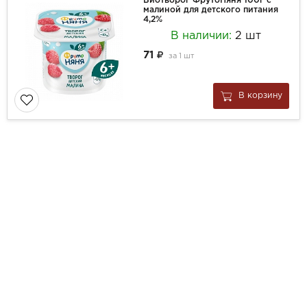
Биотворог ФрутоНяня 100г с
малиной для детского питания
4,2%
В наличии:
2 шт
71
за
1 шт
В корзину