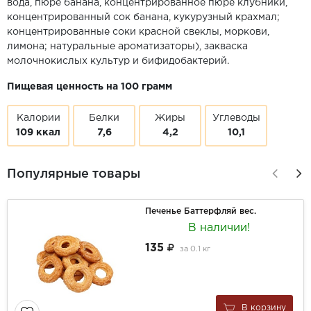
вода, пюре банана, концентрированное пюре клубники,
концентрированный сок банана, кукурузный крахмал;
концентрированные соки красной свеклы, моркови,
лимона; натуральные ароматизаторы), закваска
молочнокислых культур и бифидобактерий.
Пищевая ценность на 100 грамм
Калории
Белки
Жиры
Углеводы
109 ккал
7,6
4,2
10,1
Популярные товары
Печенье Баттерфляй вес.
В наличии!
135
за
0.1 кг
В корзину