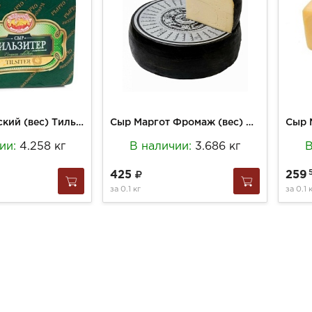
Сыр Кобринский (вес) Тильзитер сливочный 50% кубик
Сыр Маргот Фромаж (вес) Фёрстен п/тверд 54% Швейцария
ии:
4.258 кг
В наличии:
3.686 кг
В
425
259
за
0.1 кг
за
0.1 