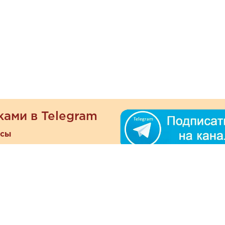
ками в Telegram
есы
ателям
Информация
ОО
Люб
О магазине
ра
зать
Наши магазины