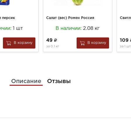
л персик
Салат (вес) Ромен Россия
ичии:
1 шт
В наличии:
2.08 кг
49
109
В корзину
В корзину
за
0.1 кг
за
1 шт
Описание
Отзывы