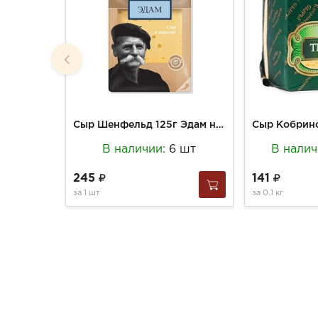
Сыр Шенфельд 125г Эдам нарезка 45%
В наличии:
6 шт
В налич
245
141
за
1 шт
за
0.1 кг