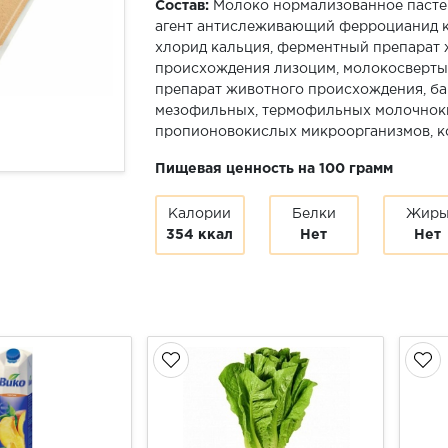
Состав:
Молоко нормализованное пастер
агент антислеживающий ферроцианид к
хлорид кальция, ферментный препарат
происхождения лизоцим, молокосверт
препарат животного происхождения, ба
мезофильных, термофильных молочнок
пропионовокислых микроорганизмов, ко
Пищевая ценность на 100 грамм
Калории
Белки
Жир
354 ккал
Нет
Нет