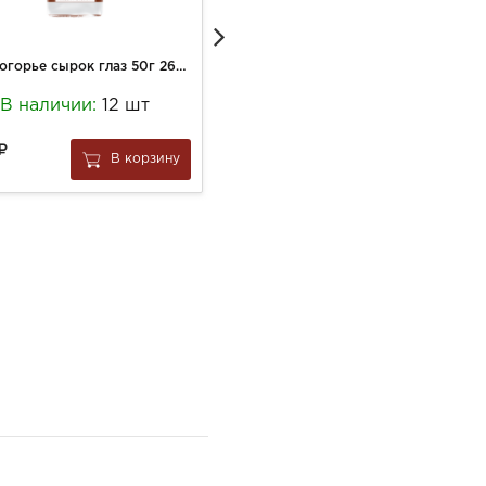
Свитлогорье сырок глаз 50г 26% с какао
Пирожное Милка 27г Шоколадный перекус
В наличии:
12 шт
В наличии:
1 шт
149
В корзину
В корзину
за
1 шт