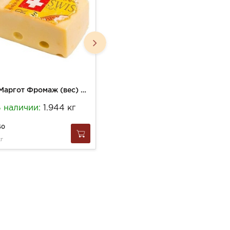
Сыр Маргот Фромаж (вес) Свиссталер легкий 20% Швейцария
Сыр Бонжорно 180г Рикотта с шоколадом 30% стакан
 наличии:
1.944 кг
В наличии:
4 шт
50
323
кг
за
1 шт