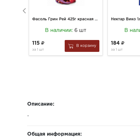
Фасоль Грин Рей 425г красная в томатном соусе ж/б
Нектар Вико 1
В наличии:
6 шт
В нал
115
184
В корзину
за
1 шт
за
1 шт
Описание:
-
Общая информация: