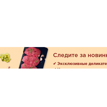
Следите за новин
✔ Эксклюзивные деликат
✔ Новые поступления
Покуп
Акции
+7 (978) 901-33-57
Как зака