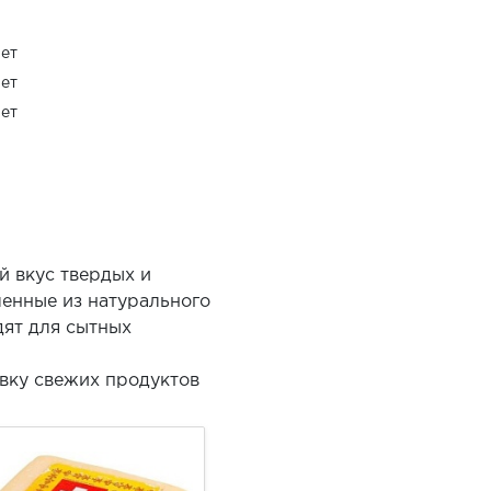
ет
ет
ет
й вкус твердых и
ленные из натурального
дят для сытных
вку свежих продуктов