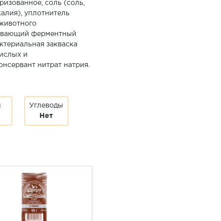
изованное, соль (соль,
алия), уплотнитель
 животного
ывающий ферментный
ктериальная закваска
ислых и
нсервант нитрат натрия.
ы
Углеводы
Нет