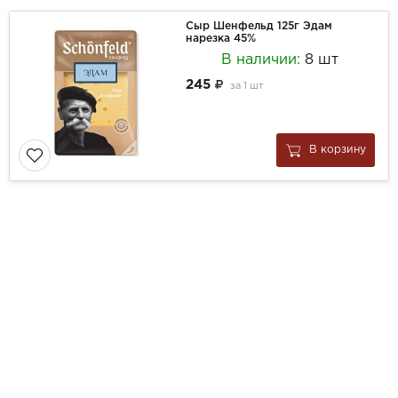
Сыр Шенфельд 125г Эдам
нарезка 45%
В наличии:
8 шт
245
за
1 шт
В корзину