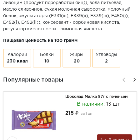
лизоцим (продукт переработки яиц)), вода питьевая,
масло сливочное, сухая молочная сыворотка, молочный
белок, эмульгаторы (Е331(iii), Е339(ii), Е339(iii), Е450(i),
E452(i), E452(ii)), консервант - сорбиновая кислота,
регулятор кислотности - лимонная кислота
Пищевая ценность на 100 грамм
Калории
Белки
Жиры
Углеводы
230 ккал
10
20
2
Популярные товары
Шоколад Милка 87г с печеньем
В наличии:
13 шт
215
за
1 шт