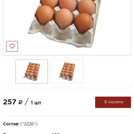
257
/
В корзину
1 шт
Состав:
(*2226*)