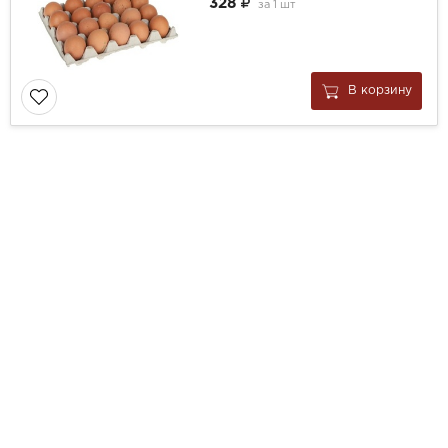
328
за
1 шт
В корзину