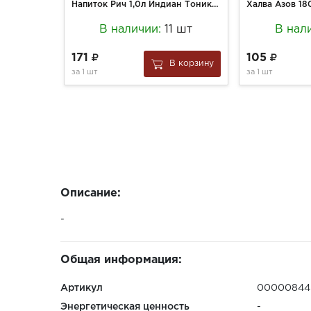
Напиток Рич 1,0л Индиан Тоник ПЭТ
В наличии:
11 шт
В нал
171
105
В корзину
за
1 шт
за
1 шт
Описание:
-
Общая информация:
Артикул
00000844
Энергетическая ценность
-