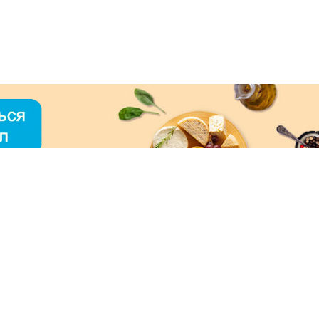
О «МЕРКУРИЙ»
ое использование контента без письменного
зрешения ООО «МЕРКУРИЙ» запрещено!
нимаем к оплате: