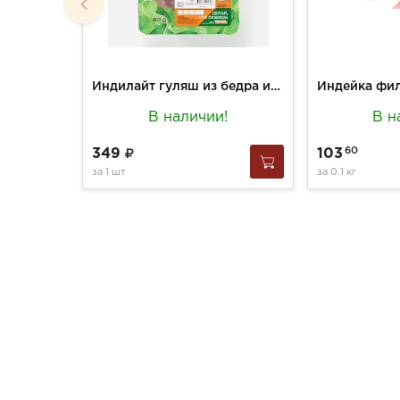
Индилайт гуляш из бедра индейки 0,3кг
В наличии!
В н
60
349
103
за
1 шт
за
0.1 кг