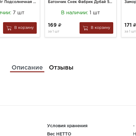
Халва Азов 180г Подсолнечная на фруктозе
Батончик Снек Фабрик Дубай 50г Арахисовый с хрустящим тестом глаз.
ичии:
7 шт
В наличии:
1 шт
169
171
В корзину
В корзину
за
1 шт
за
1 шт
Описание
Отзывы
Условия хранения
-
Вес НЕТТО
Н