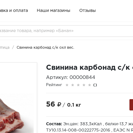
вка и оплата
Наши магазины
Отзывы
птица
Свинина карбонад с/к охл вес.
Свинина карбонад с/к 
Артикул: 00000844
Рейтинг
()
56
/
0.1 кг
Состав:
Эн.цен: 383,3кКал , белки-13,7 
ТУ10.13.14-008-00222775-2016 , ЕАЭС N 