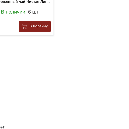
Замороженный чай Чистая Линия 50г Ягодный Клубника, Клюква, Розмарин (30)
Сок Сады Придонья 1л Томат с солью
В наличии:
6 шт
В наличии:
5 шт
213
В корзину
В корзину
за
1 шт
ет