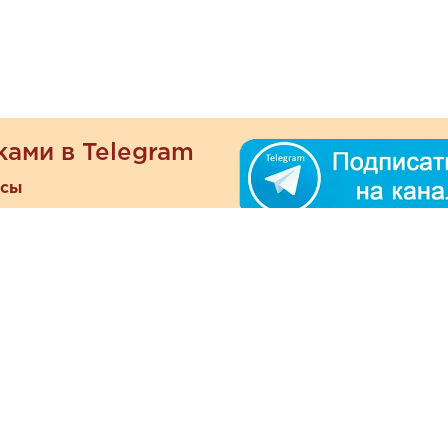
ками в Telegram
есы
ателям
Информация
ОО
Люб
О магазине
ра
зать
Наши магазины
При
Политика
а и оплата
конфиденциальности
Отзывы