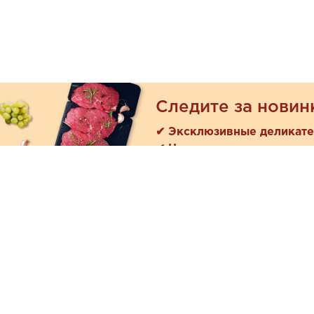
Следите за новин
✔ Эксклюзивные деликат
✔ Новые поступления
Покуп
Акции
+7 (978) 901-33-57
Как зака
Ежедневно с 8:00 до 20:00
Доставк
Обратная связь