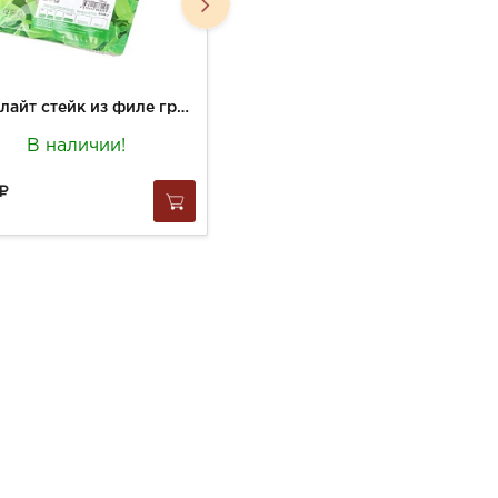
Индилайт стейк из филе грудки индейки 0,525кг
Индилайт котлета натуральная из филе грудки индейки 0,4кг
В наличии!
В наличии!
461
за
1 шт