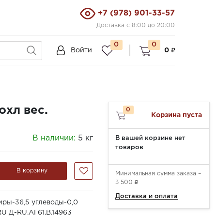
+7 (978) 901-33-57
Доставка с 8:00 до 20:00
0
0
Войти
0
охл вес.
0
Корзина пуста
В наличии:
5 кг
В вашей корзине нет
товаров
В корзину
Минимальная сумма заказа –
3 500
Доставка и оплата
жиры-36,5 углеводы-0,0
RU Д-RU.АГ61.B.14963