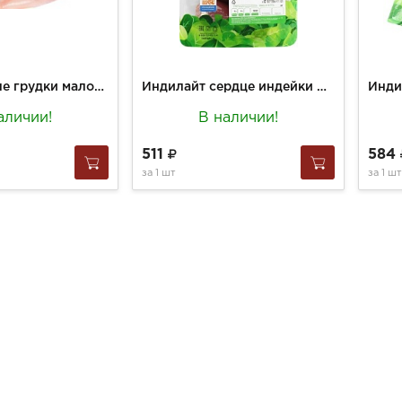
Индейка филе грудки малое (вес) охл
Индилайт сердце индейки охл. 0,5кг
аличии!
В наличии!
511
584
за
1 шт
за
1 шт