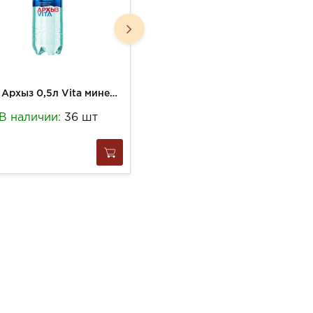
Вода Архыз 0,5л Vita минеральная газ пэт
Вода Нарзан 0,45л газированная ст/б
В наличии:
36 шт
В наличии:
223 шт
123
за
1 шт