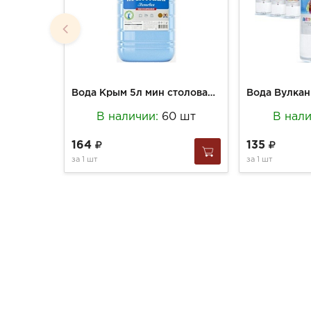
Вода Крым 5л мин столовая не газ Крымская пэт
В наличии:
60 шт
В нал
164
135
за
1 шт
за
1 шт