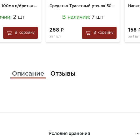
Бальзам Нивея 100мл п/бритья успокаивающий д/чувствительной кожи
Средство Туалетный утенок 500мл д/туалета 5 в1 Морской
ичии:
2 шт
В наличии:
7 шт
268
158
В корзину
В корзину
за
1 шт
за
1 шт
Описание
Отзывы
Условия хранения
-