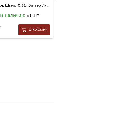
Напиток Швепс 0,33л Биттер Лимон ж/б
Живой сок 0,25л Апельсиновый с мякотью с/б
В наличии:
81 шт
В наличии:
9 шт
220
В корзину
В корзину
за
1 шт