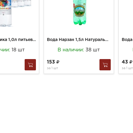
Вода Вулканика 1,0л питьевая Детская для д/п ПЭТ (6)
Вода Нарзан 1,5л Натуральной газации ПЭТ
ичии:
18 шт
В наличии:
38 шт
153
43
за
1 шт
за
1 шт