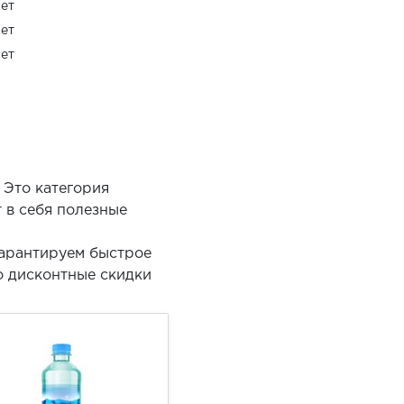
ет
ет
ет
 Это категория
 в себя полезные
гарантируем быстрое
о дисконтные скидки