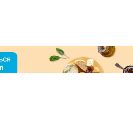
О «МЕРКУРИЙ»
ое использование контента без письменного
зрешения ООО «МЕРКУРИЙ» запрещено!
нимаем к оплате: