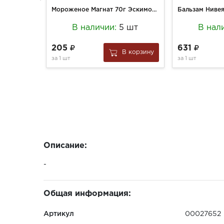
Мороженое Магнат 70г Эскимо GOLD КРЕМ-ЧИЗ соленая карамель (24)
В наличии:
5 шт
В нал
205
631
В корзину
за
1 шт
за
1 шт
Описание:
-
Общая информация:
Артикул
00027652