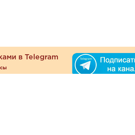
ками в Telegram
есы
ателям
Информация
ОО
Люб
О магазине
ра
зать
Наши магазины
При
Политика
а и оплата
конфиденциальности