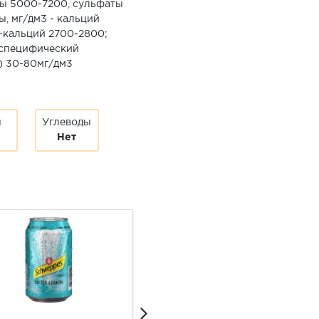
ты 5000-7200, сульфаты
ы, мг/дм3 - кальций
+кальций 2700-2800;
 специфический
) 30-80мг/дм3
ы
Углеводы
Нет