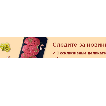
Следите за новин
✔ Эксклюзивные деликат
✔ Новые поступления
Покуп
Акции
+7 (978) 901-33-57
Как зака
Ежедневно с 8:00 до 20:00
Доставк
Обратная связь