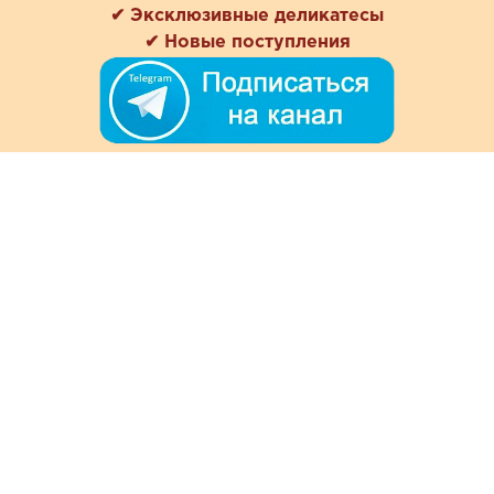
✔ Эксклюзивные деликатесы
✔ Новые поступления
+7 (978) 901-33-57
Ежедневно с 8:00 до 20:00
Обратная связь
Покупателям
Акции