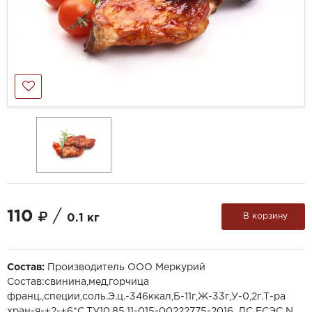
110
/
В корзину
0.1 кг
Состав:
Производитель ООО Меркурий
Состав:свинина,мед,горчица
франц.,специи,соль.Э.ц.-346ккал,Б-11г,Ж-33г,У-0,2г.Т-ра
хран-я-+2-+6*С.ТУ10.85.11-015-00222775-2016, ДС ЕСЭС N