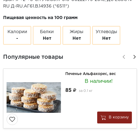
RU Д-RU.АГ61.B.14936 (*6511*)
Пищевая ценность на 100 грамм
Калории
Белки
Жиры
Углеводы
-
Нет
Нет
Нет
Популярные товары
Печенье Альфахорес, вес
В наличии!
85
за
0.1 кг
В корзину