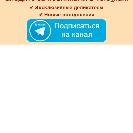
✔ Эксклюзивные деликатесы
✔ Новые поступления
+7 (978) 901-33-57
Ежедневно с 8:00 до 20:00
Обратная связь
Покупателям
Акции