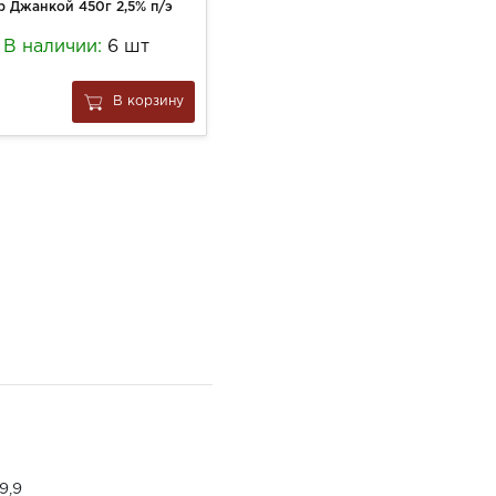
 Джанкой 450г 2,5% п/э
Колбаса Каса Маргот 120г Ганард классический
В наличии:
6 шт
В наличии:
5 шт
605
В корзину
В корзину
за
1 шт
9,9