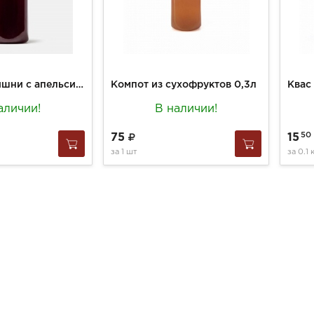
Компот из вишни с апельсином 0,3л
Компот из сухофруктов 0,3л
Квас 
аличии!
В наличии!
50
75
15
за
1 шт
за
0.1 