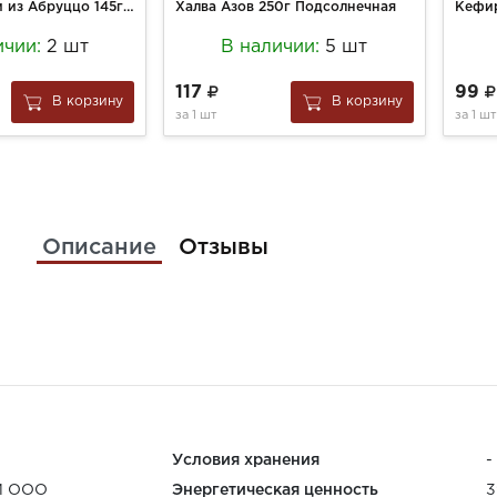
Соус Фрагасси из Абруццо 145г со сладким перцем д/брускетты с/б
Халва Азов 250г Подсолнечная
Кефир
ичии:
2 шт
В наличии:
5 шт
117
99
В корзину
В корзину
за
1 шт
за
1 шт
Описание
Отзывы
Условия хранения
-
Й ООО
Энергетическая ценность
3