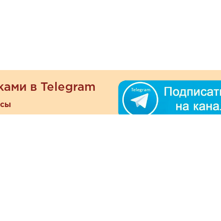
ками в Telegram
есы
ателям
Информация
ОО
Люб
О магазине
ра
зать
Наши магазины
При
Политика
а и оплата
конфиденциальности