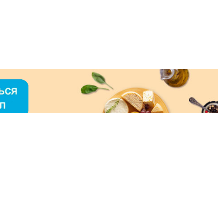
О «МЕРКУРИЙ»
ое использование контента без письменного
зрешения ООО «МЕРКУРИЙ» запрещено!
нимаем к оплате: