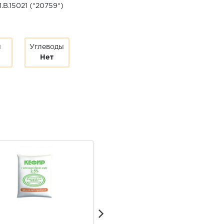
B.15021 (*20759*)
ы
Углеводы
Нет