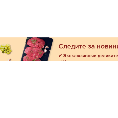
Следите за новин
✔ Эксклюзивные деликат
✔ Новые поступления
Покуп
Акции
+7 (978) 901-33-57
Как зака
Ежедневно с 8:00 до 20:00
Доставк
Обратная связь