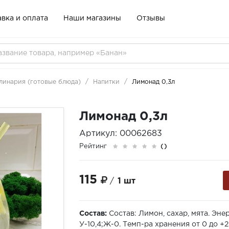
вка и оплата
Наши магазины
Отзывы
линария (готовые блюда)
Напитки
Лимонад 0,3л
Лимонад 0,3л
Артикул: 00062683
Рейтинг
()
115
/
1 шт
Состав:
Состав: Лимон, сахар, мята. Энер
У-10,4;Ж-0. Темп-ра хранения от 0 до +25