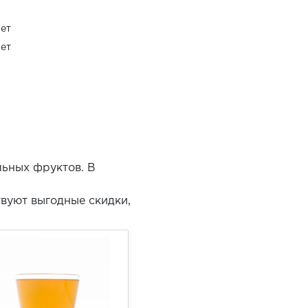
ет
ет
льных фруктов. В
вуют выгодные скидки,