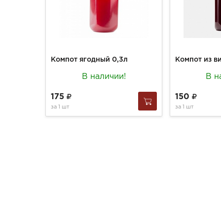
Компот ягодный 0,3л
В наличии!
В н
175
150
за
1 шт
за
1 шт