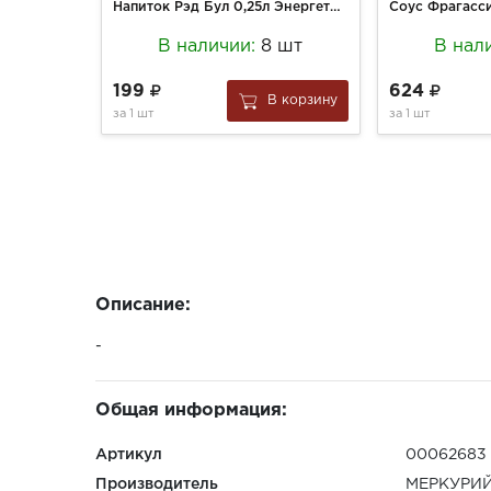
Напиток Рэд Бул 0,25л Энергетический Без сахара ж/б
В наличии:
8 шт
В нал
199
624
В корзину
за
1 шт
за
1 шт
Описание:
-
Общая информация:
Артикул
00062683
Производитель
МЕРКУРИ