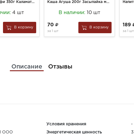
Маслины Дельфи 350г Каламата б/косточек ст/б
Каша Агуша 200г Засыпайка молочно-гречневая 2,5%
ичии:
4 шт
В наличии:
10 шт
70
189
В корзину
В корзину
за
1 шт
за
1 шт
Описание
Отзывы
Условия хранения
-
Й ООО
Энергетическая ценность
3