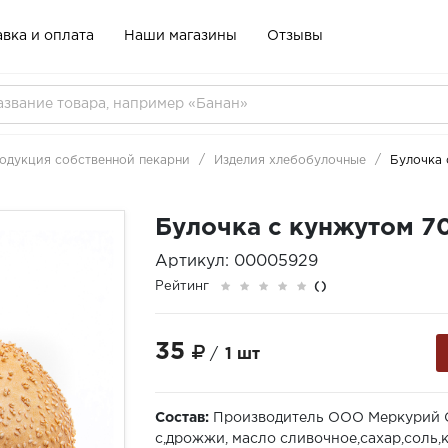
вка и оплата
Наши магазины
Отзывы
одукция собственной пекарни
Изделия хлебобулочные
Булочка 
Булочка с кунжутом 70
Артикул: 00005929
Рейтинг
()
35
/
1 шт
Состав:
Производитель ООО Меркурий С
с,дрожжи, масло сливочное,сахар,соль,