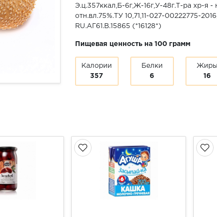
Э.ц.357ккал,Б-6г,Ж-16г,У-48г.Т-ра хр-я -
отн.вл.75%.ТУ 10,71,11-027-00222775-20
RU.АГ61.В.15865 (*16128*)
Пищевая ценность на 100 грамм
Калории
Белки
Жир
357
6
16