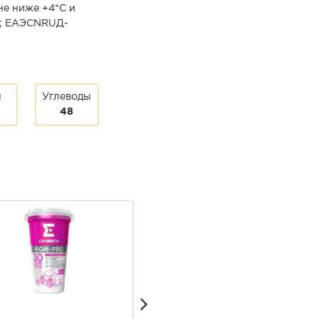
 не ниже +4*С и
16; ЕАЭСNRUД-
ы
Углеводы
48