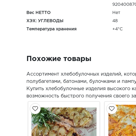
92040087
Вес НЕТТО
Нет
ХЭХ: УГЛЕВОДЫ
48
Температура хранения
+4*С
Похожие товары
Ассортимент хлебобулочных изделий, кот
полубагетами, батонами, булочками и памп
Купить хлебобулочные изделия высокого к
возможность быстрого получения своего з