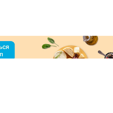
О «МЕРКУРИЙ»
ое использование контента без письменного
зрешения ООО «МЕРКУРИЙ» запрещено!
нимаем к оплате: