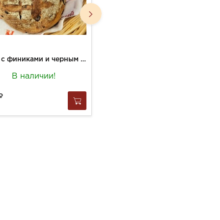
Хлеб с финиками и черным перцем 320 гр
Хлеб безглютеновый из муки зеленой гречки 250 г шт.
В наличии!
В наличии!
170
за
1 шт