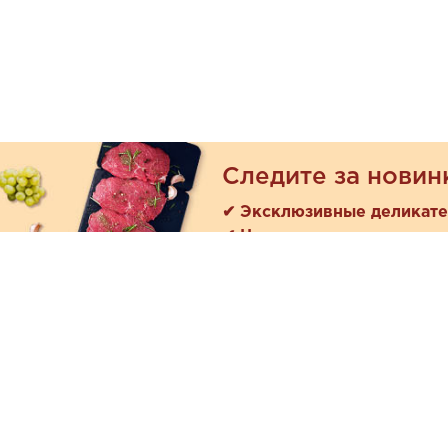
Следите за новин
✔ Эксклюзивные деликат
✔ Новые поступления
Покуп
Акции
+7 (978) 901-33-57
Как зака
Ежедневно с 8:00 до 20:00
Доставк
Обратная связь