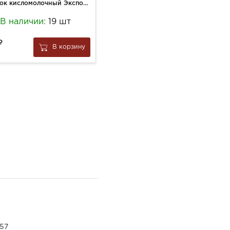
Напиток кисломолочный Экспонента 250г HIGH-PRO Малина-Банан мжд 0%
Чай Хейлис 1,5*25 Гармония природы(зеленый.ромашка)
В наличии:
19 шт
В наличии:
3 шт
186
В корзину
В корзину
за
1 шт
57