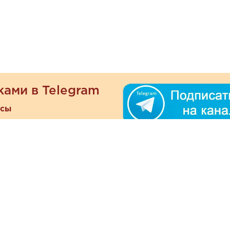
ками в Telegram
есы
ателям
Информация
ОО
Люб
О магазине
ра
зать
Наши магазины
При
Политика
а и оплата
конфиденциальности