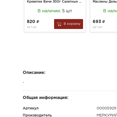
Креветки Вичи 300г Салатные в/м 300+
В наличии:
5 шт
В нал
820
693
В корзину
за
1 шт
за
1 шт
Описание:
-
Общая информация:
Артикул
00005929
Производитель
МЕРКУРИ