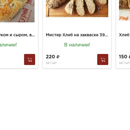
Фокачча с луком и сыром, вес
Мистер Хлеб на закваске 390г шт
аличии!
В наличии!
220
150
за
1 шт
за
1 шт