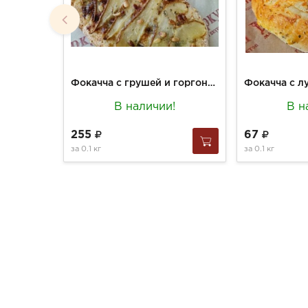
Фокачча с грушей и горгонзолой, вес
В наличии!
В н
255
67
за
0.1 кг
за
0.1 кг