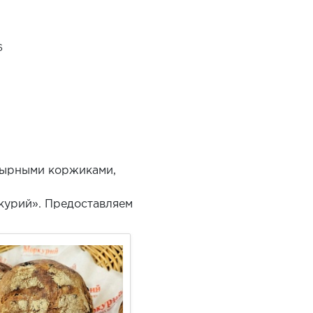
6
сырными коржиками,
курий». Предоставляем
.