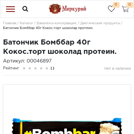
0
0
Главная
Каталог
Бакалея и консервация.
Диетические продукты
Батончик Бомббар 40г Кокос.торт шоколад протеин.
Батончик Бомббар 40г
Кокос.торт шоколад протеин.
Артикул: 00046897
Рейтинг
()
Нет в наличии