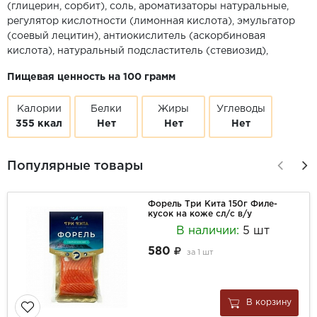
(глицерин, сорбит), соль, ароматизаторы натуральные,
регулятор кислотности (лимонная кислота), эмульгатор
(соевый лецитин), антиокислитель (аскорбиновая
кислота), натуральный подсластитель (стевиозид),
Пищевая ценность на 100 грамм
Калории
Белки
Жиры
Углеводы
355 ккал
Нет
Нет
Нет
Популярные товары
Форель Три Кита 150г Филе-
кусок на коже сл/с в/у
В наличии:
5 шт
580
за
1 шт
В корзину