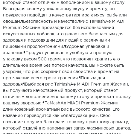
который станет отличным дополнением к вашему столу.
Благодаря своему уникальному вкусу и аромату, он
прекрасно подойдет в качестве гарнира к мясу, рыбе или
овощам.¶Безопасность и качество.¶Рис ТaMashAe МIADI
Premium Жасмин производится без использования
искусственных добавок, что делает его безопасным для
здоровья и подходящим для людей с различными
пищевыми предпочтениями.¶Удобная упаковка и
хранение¶Продукт упакован в удобную и прочную
упаковку весом 500 грамм, что позволяет хранить его
длительное время без потери качества. Вы можете быть
уверены, что рис сохранит свои свойства и аромат на
протяжении всего срока хранения.¶Польза для
здоровья¶Выбирая рис ТaMashAe МIADI Premium Жасмин,
вы получаете качественный продукт, который станет
отличным дополнением к вашему столу и принесет пользу
вашему здоровью.¶ТaMashAe МIADI Premium Жасмин
длиннозерный ароматный рис высокого качества. Его
название переводится как «благоухающий». Своё
название получил благодаря тонкому приятному аромату,
который отдалённо напоминает запах жасминовых цветов,