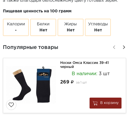
а также благодаря белоснежному цвету готовых зёрен.
Пищевая ценность на 100 грамм
Калории
Белки
Жиры
Углеводы
-
Нет
Нет
Нет
Популярные товары
Носки Омса Классик 39-41
черный
В наличии:
3 шт
269
за
1 шт
В корзину