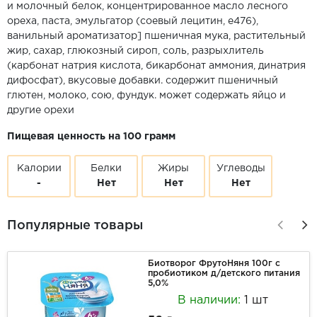
и молочный белок, концентрированное масло лесного
ореха, паста, эмульгатор (соевый лецитин, е476),
ванильный ароматизатор] пшеничная мука, растительный
жир, сахар, глюкозный сироп, соль, разрыхлитель
(карбонат натрия кислота, бикарбонат аммония, динатрия
дифосфат), вкусовые добавки. содержит пшеничный
глютен, молоко, сою, фундук. может содержать яйцо и
другие орехи
Пищевая ценность на 100 грамм
Калории
Белки
Жиры
Углеводы
-
Нет
Нет
Нет
Популярные товары
Биотворог ФрутоНяня 100г с
пробиотиком д/детского питания
5,0%
В наличии:
1 шт