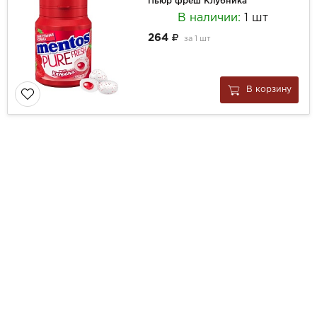
Пьюр фреш Клубника
В наличии:
1 шт
264
за
1 шт
В корзину