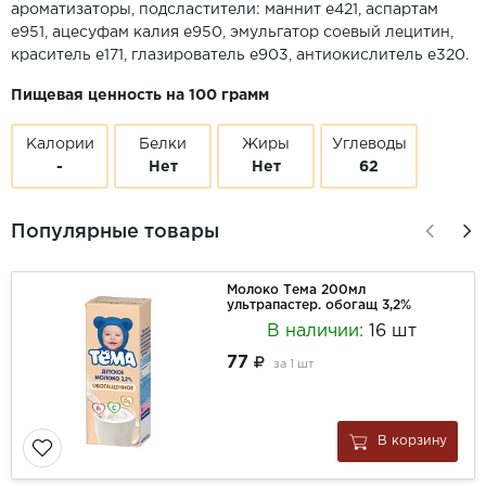
ароматизаторы, подсластители: маннит е421, аспартам
е951, ацесуфам калия е950, эмульгатор соевый лецитин,
краситель е171, глазирователь е903, антиокислитель е320.
Пищевая ценность на 100 грамм
Калории
Белки
Жиры
Углеводы
-
Нет
Нет
62
Популярные товары
Молоко Тема 200мл
ультрапастер. обогащ 3,2%
В наличии:
16 шт
77
за
1 шт
В корзину