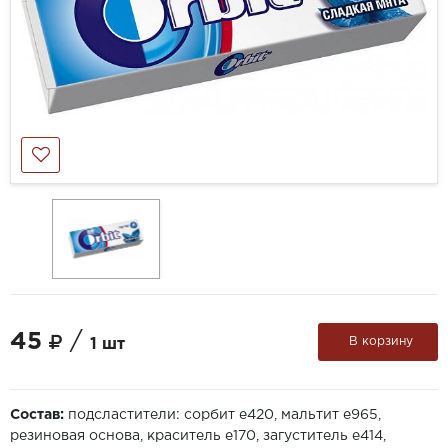
45
/
В корзину
1 шт
Состав:
подсластители: сорбит е420, мальтит е965,
резиновая основа, краситель е170, загуститель е414,