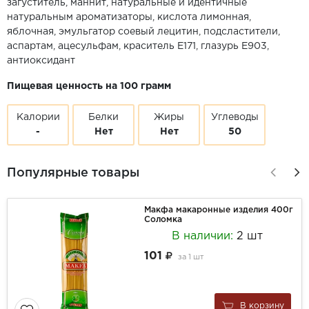
загуститель, маннит, натуральные и идентичные
натуральным ароматизаторы, кислота лимонная,
яблочная, эмульгатор соевый лецитин, подсластители,
аспартам, ацесульфам, краситель E171, глазурь E903,
антиоксидант
Пищевая ценность на 100 грамм
Калории
Белки
Жиры
Углеводы
-
Нет
Нет
50
Популярные товары
Макфа макаронные изделия 400г
Соломка
В наличии:
2 шт
101
за
1 шт
В корзину