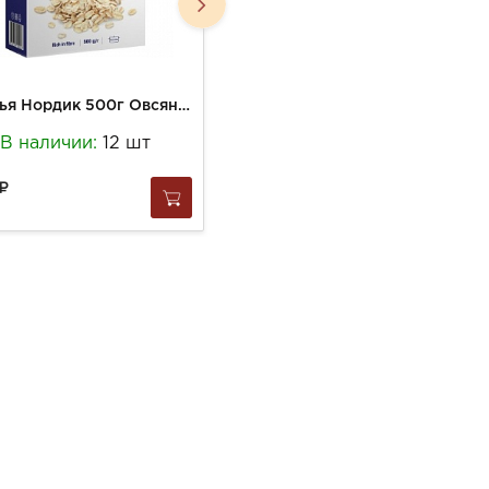
Хлопья Нордик 500г Овсяные крупные б/глютена
Хлопья Нордик 400г Овсяные
В наличии:
12 шт
В наличии:
6 шт
241
за
1 шт