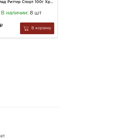
Шоколад Риттер Спорт 100г Хрустящий кренделек
Сырок А. Ростагрокомплекс 50г Картошка в мол шок м.д.ж. 20% глазир
В наличии:
8 шт
В наличии:
6 шт
115
В корзину
В корзину
за
1 шт
ет