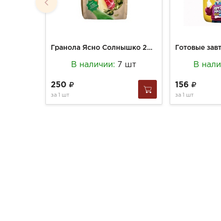
Гранола Ясно Солнышко 250г цветная Малина-миндаль
В наличии:
7 шт
В нал
250
156
за
1 шт
за
1 шт