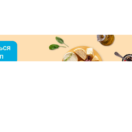
О «МЕРКУРИЙ»
ое использование контента без письменного
зрешения ООО «МЕРКУРИЙ» запрещено!
нимаем к оплате: