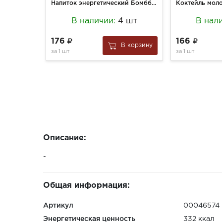
Напиток энергетический Бомббар 450мл Л-карнитин со вкусом Грейпфрут ж/б
В наличии:
4 шт
В нал
176
166
В корзину
за
1 шт
за
1 шт
Описание:
-
Общая информация:
Артикул
00046574
Энергетическая ценность
332 ккал