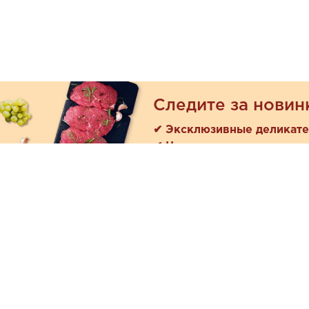
Следите за новин
✔ Эксклюзивные деликат
✔ Новые поступления
Покуп
Акции
+7 (978) 901-33-57
Как зака
Ежедневно с 8:00 до 20:00
Доставк
Обратная связь