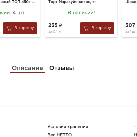
Коктейль молочный ТОП 450г Пломбир 2%
Торт Маракуйя-кокос, кг
ичии:
4 шт
В наличии!
235
307
В корзину
В корзину
за
0.1 кг
за
1 шт
Описание
Отзывы
Условия хранения
-
Вес НЕТТО
Н