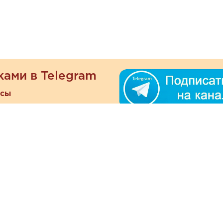
ками в Telegram
есы
ателям
Информация
ОО
Люб
О магазине
ра
зать
Наши магазины
При
Политика
а и оплата
конфиденциальности
Отзывы