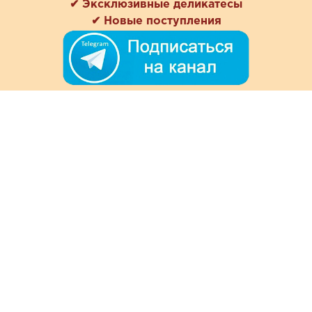
✔ Эксклюзивные деликатесы
✔ Новые поступления
+7 (978) 901-33-57
Ежедневно с 8:00 до 20:00
Обратная связь
Покупателям
Акции