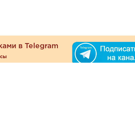
ками в Telegram
есы
ателям
Информация
ОО
Люб
О магазине
ра
зать
Наши магазины
При
Политика
а и оплата
конфиденциальности
Отзывы