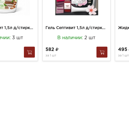
Гель Септивит 1,5л д/стирки Миндальное молочко
Гель Септивит 1,5л д/стирки Вишневая любовь
ичии:
3 шт
В наличии:
2 шт
582
495
за
1 шт
за
1 шт