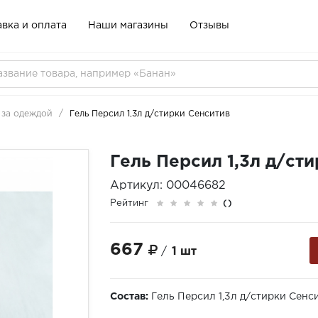
вка и оплата
Наши магазины
Отзывы
 за одеждой
Гель Персил 1,3л д/стирки Сенситив
Гель Персил 1,3л д/ст
Артикул: 00046682
Рейтинг
()
667
/
1 шт
Состав:
Гель Персил 1,3л д/стирки Сенс