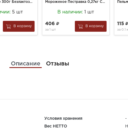
Сметана Данке 300г Безлактозная 15% стакан
Мороженое Пестравка 0,27кг Соленая карамель ведро
ичии:
5 шт
В наличии:
1 шт
406
115
В корзину
В корзину
за
1 шт
за
0.1 
Описание
Отзывы
Условия хранения
-
Вес НЕТТО
Н