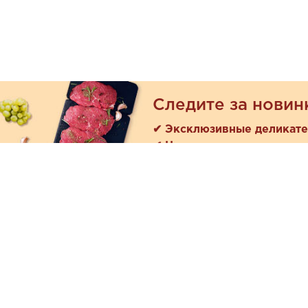
Следите за новин
✔ Эксклюзивные деликат
✔ Новые поступления
Покуп
Акции
+7 (978) 901-33-57
Как зака
Ежедневно с 8:00 до 20:00
Доставк
Обратная связь