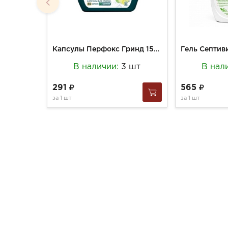
Капсулы Перфокс Гринд 15шт д/стирки Универсал 3в1
В наличии:
3 шт
В нал
291
565
за
1 шт
за
1 шт