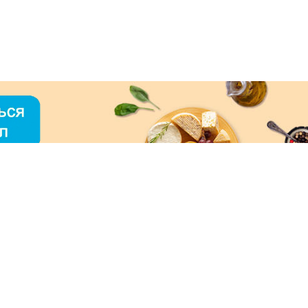
О «МЕРКУРИЙ»
ое использование контента без письменного
зрешения ООО «МЕРКУРИЙ» запрещено!
нимаем к оплате: