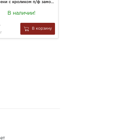
Пельмени с кроликом п/ф замороженные вес.
Конфеты Красный октябрь(вес) Мишка косолапый
В наличии!
В наличии:
2.152 кг
20
129
В корзину
В корзину
кг
за
0.1 кг
ет