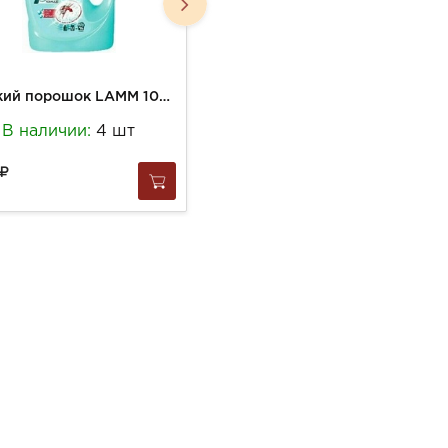
Жидкий порошок LAMM 1040г стиральный с пятновыводителем
Гель Майне Либэ 800мл д/стирки универсальный с пятновыводителем
В наличии:
4 шт
В наличии:
1 шт
569
за
1 шт