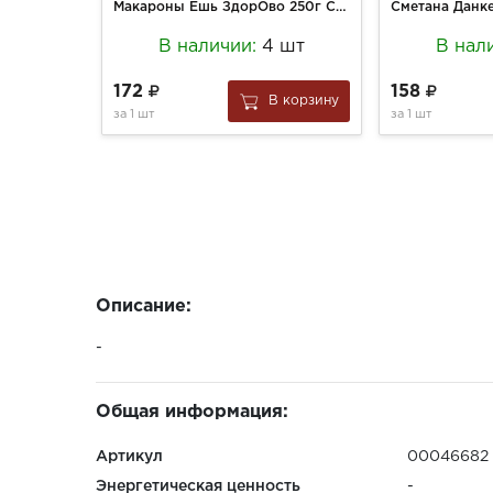
Макароны Ешь ЗдорОво 250г Спиральки из амарантовой б/глютена
В наличии:
4 шт
В нал
172
158
В корзину
за
1 шт
за
1 шт
Описание:
-
Общая информация:
Артикул
00046682
Энергетическая ценность
-