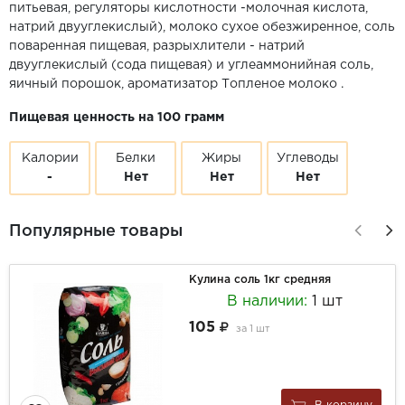
питьевая, регуляторы кислотности -молочная кислота,
натрий двууглекислый), молоко сухое обезжиренное, соль
поваренная пищевая, разрыхлители - натрий
двууглекислый (сода пищевая) и углеаммонийная соль,
яичный порошок, ароматизатор Топленое молоко .
Пищевая ценность на 100 грамм
Калории
Белки
Жиры
Углеводы
-
Нет
Нет
Нет
Популярные товары
Кулина соль 1кг средняя
В наличии:
1 шт
105
за
1 шт