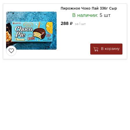
Пирожное Чоко Пай 336г Сыр
В наличии:
5 шт
288
за
1 шт
В корзину