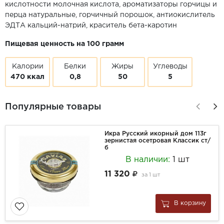
кислотности молочная кислота, ароматизаторы горчицы и
перца натуральные, горчичный порошок, антиокислитель
ЭДТА кальций-натрий, краситель бета-каротин
Пищевая ценность на 100 грамм
Калории
Белки
Жиры
Углеводы
470 ккал
0,8
50
5
Популярные товары
Икра Русский икорный дом 113г
зернистая осетровая Классик ст/
б
В наличии:
1 шт
11 320
за
1 шт
В корзину