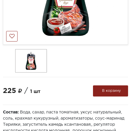
225
/
В корзину
1 шт
Состав:
Вода, сахар, паста томатная, уксус натуральный,
соль, крахмал кукурузный, ароматизаторы, соус-маринад
Терияки, загуститель камедь ксантановая,, регулятор
кислотности кислота молочная,, порошок чесночный,