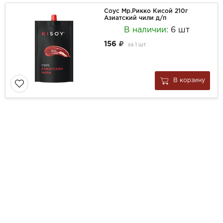
Соус Мр.Рикко Кисой 210г
Азиатский чили д/п
В наличии:
6 шт
156
за
1 шт
В корзину