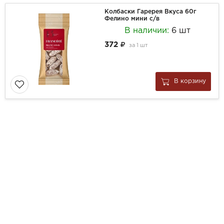
Колбаски Гаререя Вкуса 60г
Фелино мини с/в
В наличии:
6 шт
372
за
1 шт
В корзину