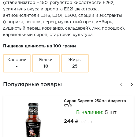
(стабилизатор Е450, регулятор кислотности Е262,
усилитель вкуса и аромата Е621, декстроза,
антиокислители Е316, Е301, Е300, специи и экстракты
(паприка, чеснок, перец, мускатный орех, имбирь,
душистый перец, кориандр, сельдерей), лук, порошок),
карамельный сироп, стартовая культура
Пищевая ценность на 100 грамм
Калории
Белки
Жиры
-
10
25
Популярные товары
Сироп Баресто 250мл Амаретто
ст/б
В наличии:
5 шт
244
за
1 шт