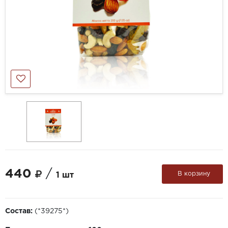
440
/
В корзину
1 шт
Состав:
(*39275*)