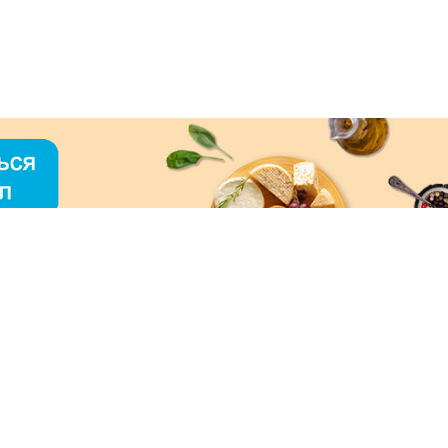
О «МЕРКУРИЙ»
ое использование контента без письменного
зрешения ООО «МЕРКУРИЙ» запрещено!
нимаем к оплате: