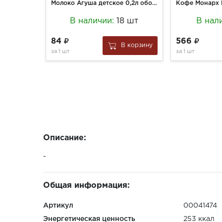
Молоко Агуша детское 0,2л обогащенное витаминами 2,5%
В наличии:
18 шт
В нал
84
566
В корзину
за
1 шт
за
1 шт
Описание:
-
Общая информация:
Артикул
00041474
Энергетическая ценность
253 ккал