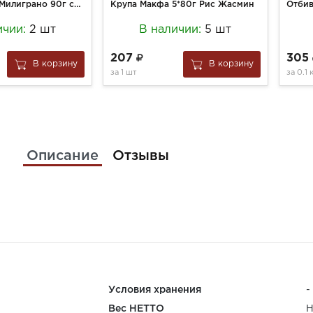
Кофе Монарх Милиграно 90г субл. c добав. жар. молот.ст/б
Крупа Макфа 5*80г Рис Жасмин
ичии:
2 шт
В наличии:
5 шт
207
305
В корзину
В корзину
за
1 шт
за
0.1 
Описание
Отзывы
Условия хранения
-
Вес НЕТТО
Н