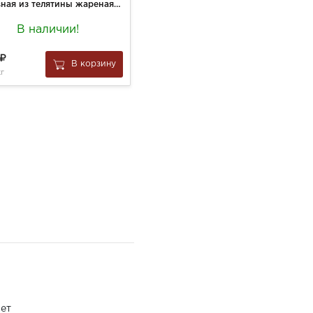
Отбивная из телятины жареная вес.
Пюре Хипп Органик 80г Яблоко с 4 мес.
В наличии!
В наличии:
1 шт
174
В корзину
В корзину
кг
за
1 шт
ет