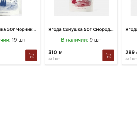
Ягода Семушка 50г Черника вяленая
Ягода Семушка 50г Смородина Красная
ичии:
19 шт
В наличии:
9 шт
310
289
за
1 шт
за
1 шт