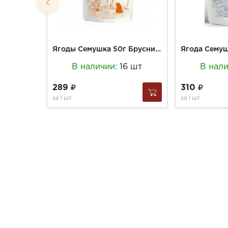
Ягоды Семушка 50г Брусника вяленая
В наличии:
16 шт
В нал
289
310
за
1 шт
за
1 шт