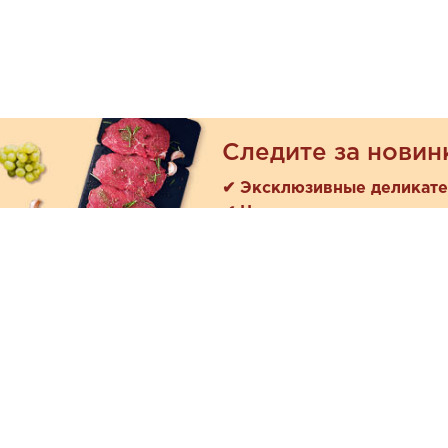
Следите за новин
✔ Эксклюзивные деликат
✔ Новые поступления
Покуп
Акции
+7 (978) 901-33-57
Как зака
Ежедневно с 8:00 до 20:00
Доставк
Обратная связь