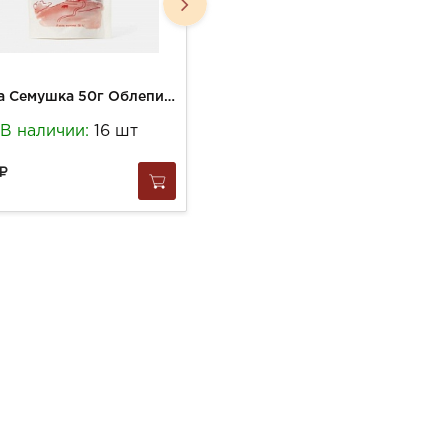
Ягода Семушка 50г Облепиха вяленая
Ягода Семушка 50г Клубника вяленая
В наличии:
16 шт
В наличии:
15 шт
310
за
1 шт