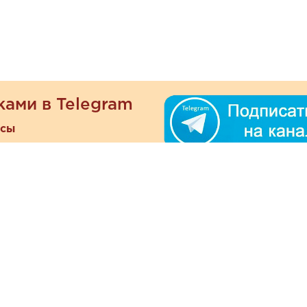
ками в Telegram
есы
ателям
Информация
ОО
Люб
О магазине
ра
зать
Наши магазины
При
Политика
а и оплата
конфиденциальности
Отзывы