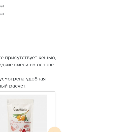
ет
ет
е присутствует кешью,
адкие смеси на основе
усмотрена удобная
ный расчет.