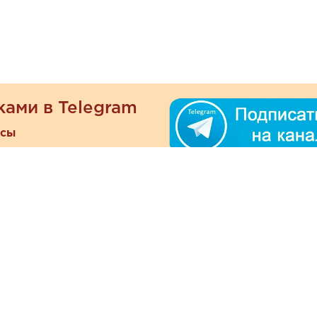
ками в Telegram
есы
ателям
Информация
ОО
Люб
О магазине
ра
зать
Наши магазины
При
Политика
а и оплата
конфиденциальности
Отзывы