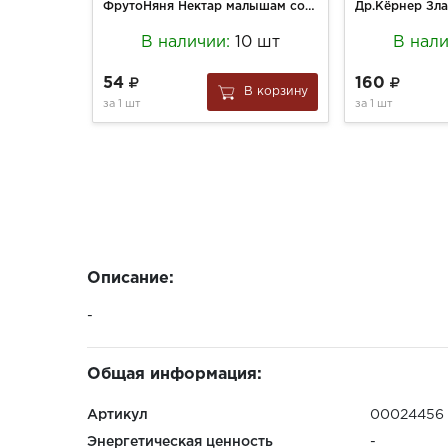
ФрутоНяня Нектар малышам сок 0,2л яблоко-груша 5мес+
В наличии:
10 шт
В нал
54
160
В корзину
за
1 шт
за
1 шт
Описание:
-
Общая информация:
Артикул
00024456
Энергетическая ценность
-