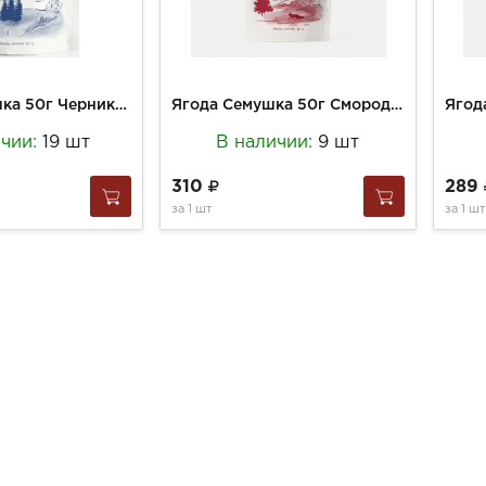
Ягода Семушка 50г Черника вяленая
Ягода Семушка 50г Смородина Красная
ичии:
19 шт
В наличии:
9 шт
310
289
за
1 шт
за
1 шт