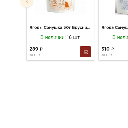
Ягоды Семушка 50г Брусника вяленая
В наличии:
16 шт
В нал
289
310
за
1 шт
за
1 шт