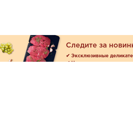
Следите за новин
✔ Эксклюзивные деликат
✔ Новые поступления
Покуп
Акции
+7 (978) 901-33-57
Как зака
Ежедневно с 8:00 до 20:00
Доставк
Обратная связь