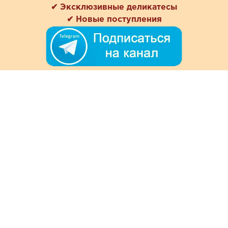
✔ Эксклюзивные деликатесы
✔ Новые поступления
+7 (978) 901-33-57
Ежедневно с 8:00 до 20:00
Обратная связь
Покупателям
Акции