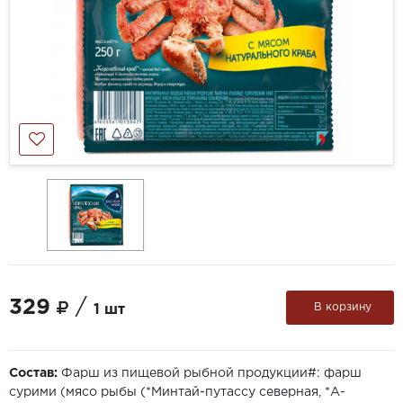
329
/
В корзину
1 шт
Состав:
Фарш из пищевой рыбной продукции#: фарш
сурими (мясо рыбы (*Минтай-путассу северная, *А-