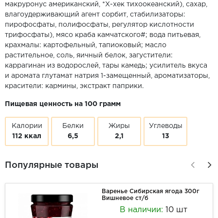
макруронус американский, *Х-хек тихоокеанский), сахар,
влагоудерживающий агент сорбит, стабилизаторы:
пирофосфаты, полифосфаты, регулятор кислотности
трифосфаты), мясо краба камчатского#; вода питьевая,
крахмалы: картофельный, тапиоковый; масло
растительное, соль, яичный белок, загустители:
каррагинан из водорослей, тары камедь; усилитель вкуса
и аромата глутамат натрия 1-замещенный, ароматизаторы,
красители: кармины, экстракт паприки.
Пищевая ценность на 100 грамм
Калории
Белки
Жиры
Углеводы
112 ккал
6,5
2,1
13
Популярные товары
Варенье Сибирская ягода 300г
Вишневое ст/б
В наличии:
10 шт