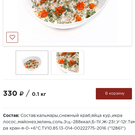
330
/
В корзину
0.1 кг
Состав:
Состав:кальмары,снежный краб,яйца кур.,икра
лосос.,майонез,зелень,соль.Э.ц.-288ккал,Б-11г,Ж-23г,У-12г.Те
ра хран-я-0-+6*С.ТУ10.85.13-014-00222775-2016 (*12861*)