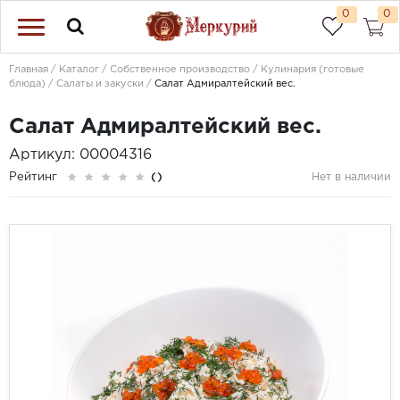
0
0
Главная
Каталог
Собственное производство
Кулинария (готовые
блюда)
Салаты и закуски
Салат Адмиралтейский вес.
Салат Адмиралтейский вес.
Артикул: 00004316
Рейтинг
()
Нет в наличии