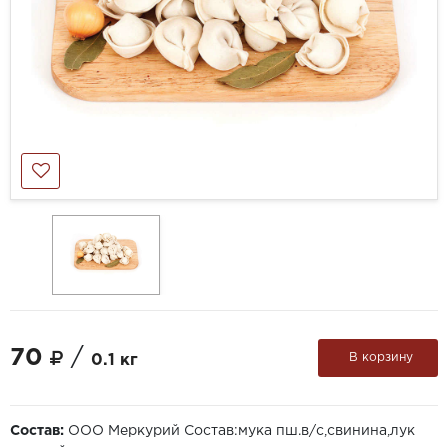
70
/
В корзину
0.1 кг
Состав:
ООО Меркурий Состав:мука пш.в/с,свинина,лук