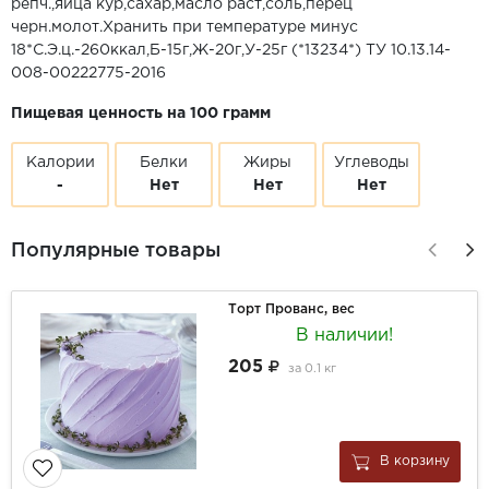
репч.,яйца кур,сахар,масло раст,соль,перец
черн.молот.Хранить при температуре минус
18*С.Э.ц.-260ккал,Б-15г,Ж-20г,У-25г (*13234*) ТУ 10.13.14-
008-00222775-2016
Пищевая ценность на 100 грамм
Калории
Белки
Жиры
Углеводы
-
Нет
Нет
Нет
Популярные товары
Торт Прованс, вес
В наличии!
205
за
0.1 кг
В корзину