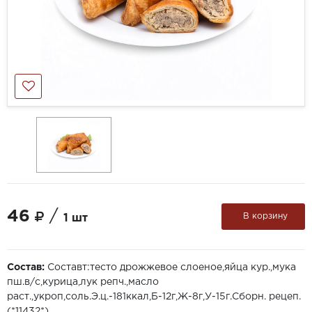
46
/
В корзину
1 шт
Состав:
Составт:тесто дрожжевое слоеное,яйца кур.,мука
пш.в/с,курица,лук репч.,масло
раст.,укроп,соль.Э.ц.-181ккал,Б-12г,Ж-8г,У-15г.Сборн. рецеп.
(*11432*)