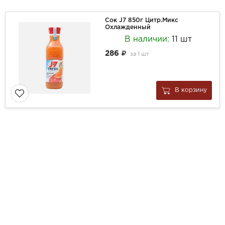
Сок J7 850г Цитр.Микс
Охлажденный
В наличии:
11 шт
286
за
1 шт
В корзину