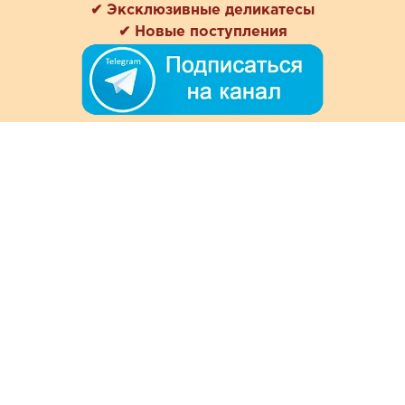
✔ Эксклюзивные деликатесы
✔ Новые поступления
+7 (978) 901-33-57
Ежедневно с 8:00 до 20:00
Обратная связь
Покупателям
Акции