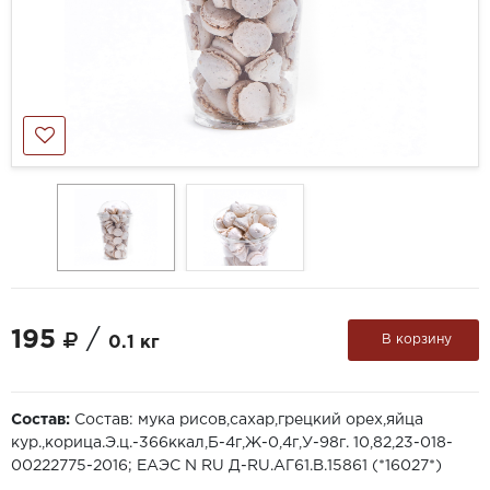
195
/
В корзину
0.1 кг
Состав:
Состав: мука рисов,сахар,грецкий орех,яйца
кур.,корица.Э.ц.-366ккал,Б-4г,Ж-0,4г,У-98г. 10,82,23-018-
00222775-2016; ЕАЭС N RU Д-RU.АГ61.В.15861 (*16027*)