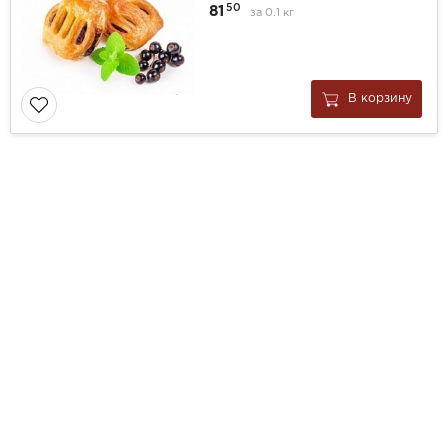
50
81
за
0.1 кг
В корзину