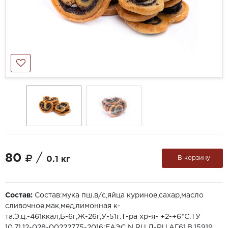
80
/
В корзину
0.1 кг
Состав:
Состав:мука пш.в/с,яйца куриное,сахар,масло
сливочное,мак,мед,лимонная к-
та.Э.ц.-461ккал,Б-6г,Ж-26г,У-51г.Т-ра хр-я- +2-+6*С.ТУ
10,71,12-028-00222775-2016;ЕАЭС N RU Д-RU.АГ61.В.15919