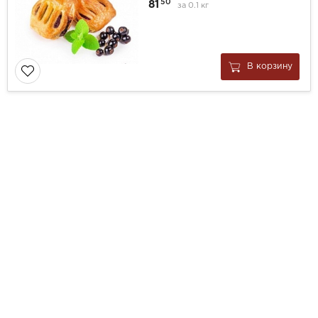
50
81
за
0.1 кг
В корзину