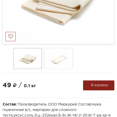
49
/
В корзину
0.1 кг
Состав:
Производитель ООО Меркурий Состав:мука
пшеничная в/с, маргарин для слоеного
теста,уксус,соль.Э.ц.-232ккал,Б-6г,Ж-14г,У-20,6г.Т-ра хр-я