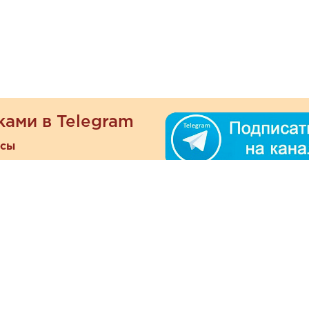
ками в Telegram
есы
ателям
Информация
ОО
Люб
О магазине
ра
зать
Наши магазины
При
Политика
а и оплата
конфиденциальности