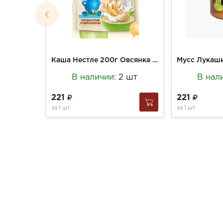
Каша Нестле 200г Овсянка молочная с прибиотиками 6+
В наличии:
2 шт
В нал
221
221
за
1 шт
за
1 шт