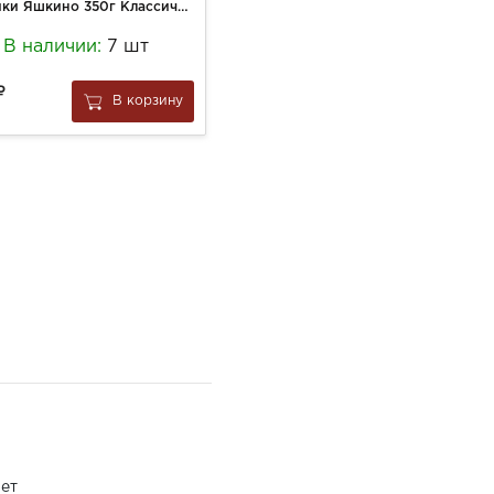
Пряники Яшкино 350г Классические
Экогрупп Пита греческая 210г
В наличии:
7 шт
В наличии:
3 шт
62
В корзину
В корзину
за
1 шт
ет