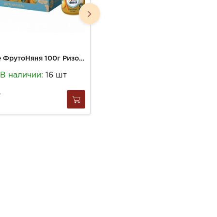
Пюре ФрутоНяня 100г Ризотто из цыпленка с овощами ст/б
Печенье ФрутоНяня 104г Клубника
В наличии:
16 шт
В наличии:
1 шт
124
за
1 шт