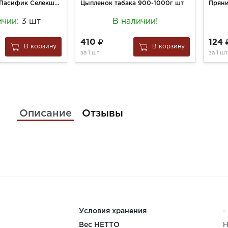
Кофе Монарх Пасифик Селекшион 90г сублимир.ст/б
Цыпленок табака 900-1000г шт
ичии:
3 шт
В наличии!
410
124
В корзину
В корзину
за
1 шт
за
1 шт
Описание
Отзывы
Условия хранения
-
Вес НЕТТО
Н