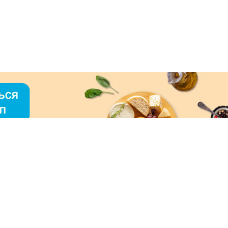
О «МЕРКУРИЙ»
ое использование контента без письменного
зрешения ООО «МЕРКУРИЙ» запрещено!
нимаем к оплате: