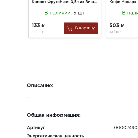
Компот ФрутоНяня 0,5л из Вишни и малины неосветл. с 3-х лет т/п
В наличии:
5 шт
В нал
133
503
В корзину
за
1 шт
за
1 шт
Описание:
-
Общая информация:
Артикул
00002490
Энергетическая ценность
-