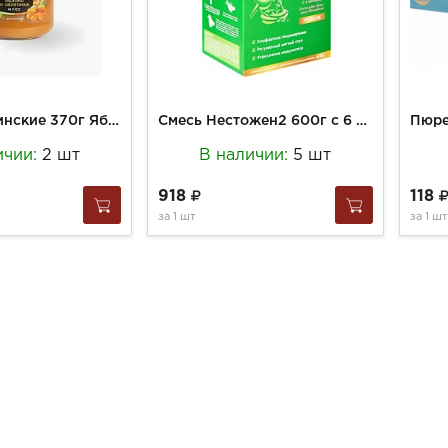
Мусс Лукашинские 370г Яблочно облепиховый Фьюжн ст/б
Смесь Нестожен2 600г с 6 м-цев молочная сухая с пребиотиками и лактобактериями
ичии:
2 шт
В наличии:
5 шт
918
118
за
1 шт
за
1 шт