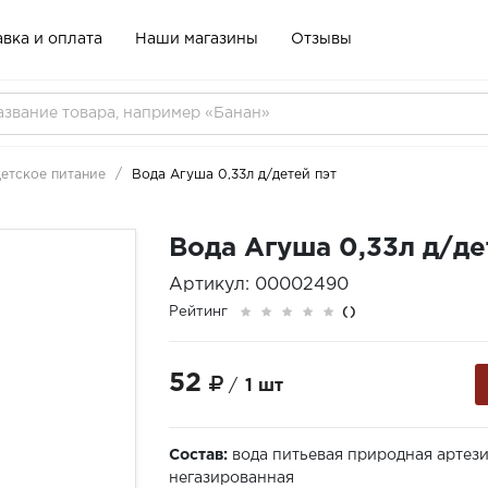
вка и оплата
Наши магазины
Отзывы
етское питание
Вода Агуша 0,33л д/детей пэт
Вода Агуша 0,33л д/де
Артикул: 00002490
Рейтинг
()
52
/
1 шт
Состав:
вода питьевая природная артез
негазированная