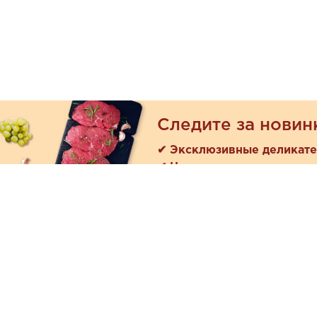
Следите за новин
✔ Эксклюзивные деликат
✔ Новые поступления
Покуп
Акции
+7 (978) 901-33-57
Как зака
Ежедневно с 8:00 до 20:00
Доставк
Обратная связь