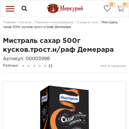
0
0
Главная
Каталог
Бакалея и консервация.
Сахар и соль
Мистраль
сахар 500г кусков.трост.н/раф Демерара
Мистраль сахар 500г
кусков.трост.н/раф Демерара
Артикул: 00003998
Рейтинг
()
Нет в наличии