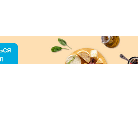
О «МЕРКУРИЙ»
ое использование контента без письменного
зрешения ООО «МЕРКУРИЙ» запрещено!
нимаем к оплате: