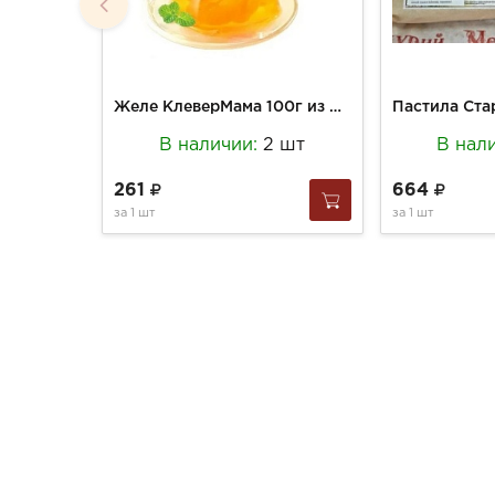
Желе КлеверМама 100г из мякоти апельсина
В наличии:
2 шт
В нал
261
664
за
1 шт
за
1 шт