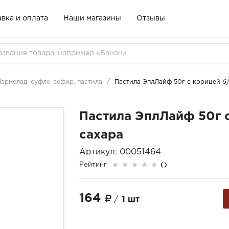
вка и оплата
Наши магазины
Отзывы
армелад, суфле, зефир, пастила
Пастила ЭплЛайф 50г с корицей б
Пастила ЭплЛайф 50г 
сахара
Артикул: 00051464
Рейтинг
()
164
/
1 шт