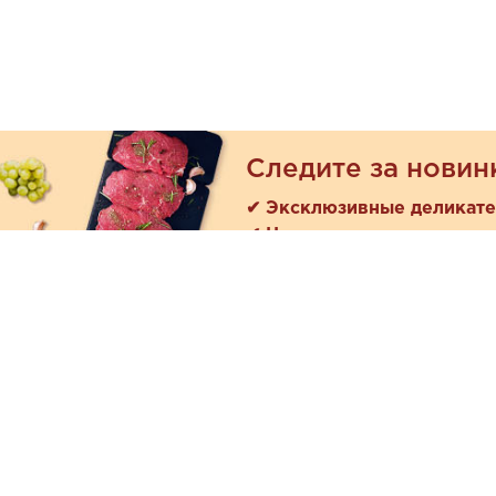
Следите за новин
✔ Эксклюзивные деликат
✔ Новые поступления
Покуп
Акции
+7 (978) 901-33-57
Как зака
Ежедневно с 8:00 до 20:00
Доставк
Обратная связь