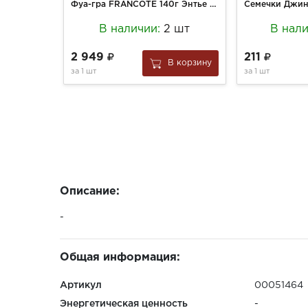
Фуа-гра FRANCÔTÉ 140г Энтье целая с/б
В наличии:
2 шт
В нал
2 949
211
В корзину
за
1 шт
за
1 шт
Описание:
-
Общая информация:
Артикул
00051464
Энергетическая ценность
-