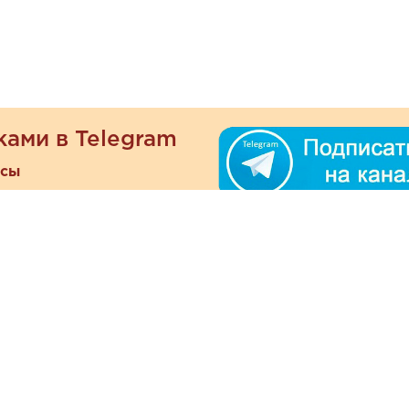
ками в Telegram
есы
ателям
Информация
ОО
Люб
О магазине
ра
зать
Наши магазины
При
Политика
а и оплата
конфиденциальности
Отзывы