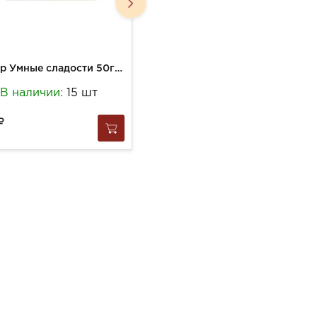
Зефир Умные сладости 50г Ванильный со стевией б/глютена
Зефир Умные сладости 50г Яблочный со стевией б/глютена
В наличии:
15 шт
В наличии:
7 шт
149
за
1 шт