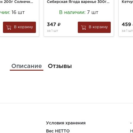
Семечки Джинн 200г Солнечный Великан жареные
Сибирская Ягода варенье 300г малиновое ст/б
ичии:
16 шт
В наличии:
7 шт
347
459
В корзину
В корзину
за
1 шт
за
1 шт
Описание
Отзывы
Условия хранения
-
Вес НЕТТО
Н