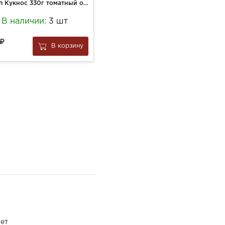
Кетчуп Кукнос 330г томатный острый ст/б
Вафли Фабрика Природы 20г с гричишным белым кокосовым шоколадом
В наличии:
3 шт
В наличии:
3 шт
90
В корзину
В корзину
за
1 шт
ет