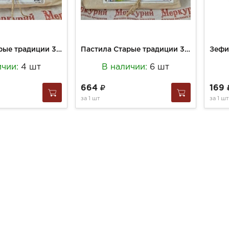
Пастила Старые традиции 300г Лесные ягоды б/сахара (в пергаменте)
Пастила Старые традиции 300г Яблочная б/сахара (в пергаменте)
ичии:
4 шт
В наличии:
6 шт
664
169
за
1 шт
за
1 шт