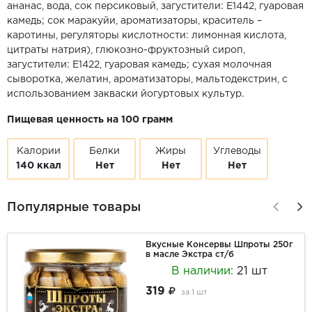
ананас, вода, сок персиковый, загустители: Е1442, гуаровая
камедь; сок маракуйи, ароматизаторы, краситель –
каротины, регуляторы кислотности: лимонная кислота,
цитраты натрия), глюкозно-фруктозный сироп,
загустители: Е1422, гуаровая камедь; сухая молочная
сыворотка, желатин, ароматизаторы, мальтодекстрин, с
использованием закваски йогуртовых культур.
Пищевая ценность на 100 грамм
Калории
Белки
Жиры
Углеводы
140 ккал
Нет
Нет
Нет
Популярные товары
Вкусные Консервы Шпроты 250г
в масле Экстра ст/б
В наличии:
21 шт
319
за
1 шт