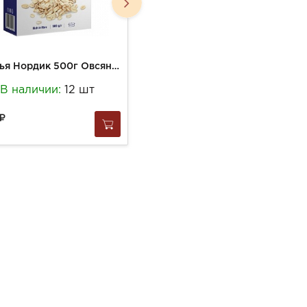
Хлопья Нордик 500г Овсяные крупные б/глютена
Хлопья Нордик 400г Овсяные
В наличии:
12 шт
В наличии:
6 шт
241
за
1 шт