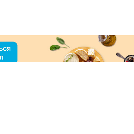
О «МЕРКУРИЙ»
ое использование контента без письменного
зрешения ООО «МЕРКУРИЙ» запрещено!
нимаем к оплате: