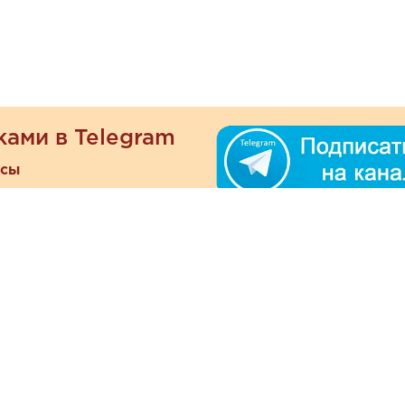
ками в Telegram
есы
ателям
Информация
ОО
Люб
О магазине
ра
зать
Наши магазины
При
Политика
а и оплата
конфиденциальности
Отзывы