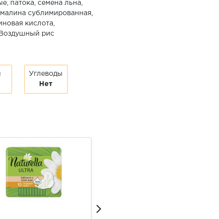
е, патока, семена льна,
 малина сублимированная,
иновая кислота,
 Воздушный рис
ы
Углеводы
Нет