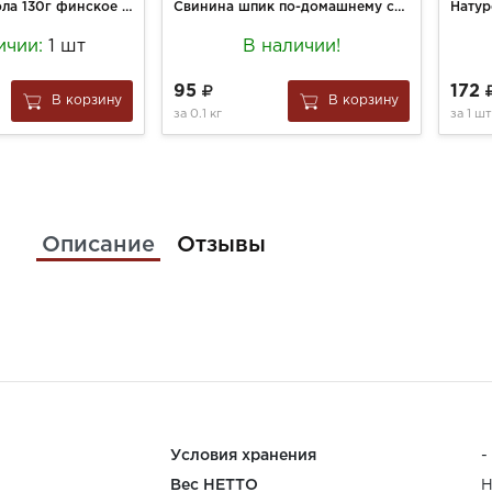
Сыр плавл Виола 130г финское избранное ассорти 45% круг
Свинина шпик по-домашнему с/с охл. вес.
ичии:
1 шт
В наличии!
95
172
В корзину
В корзину
за
0.1 кг
за
1 шт
Описание
Отзывы
Условия хранения
-
Вес НЕТТО
Н