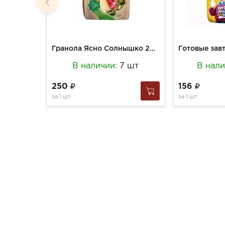
Гранола Ясно Солнышко 250г цветная Малина-миндаль
В наличии:
7 шт
В нал
250
156
за
1 шт
за
1 шт