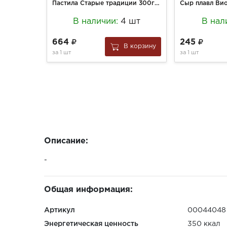
Пастила Старые традиции 300г Лесные ягоды б/сахара (в пергаменте)
В наличии:
4 шт
В нал
664
245
В корзину
за
1 шт
за
1 шт
Описание:
-
Общая информация:
Артикул
00044048
Энергетическая ценность
350 ккал