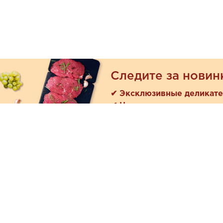
Следите за новин
✔ Эксклюзивные деликат
✔ Новые поступления
Покуп
Акции
+7 (978) 901-33-57
Как зака
Ежедневно с 8:00 до 20:00
Доставк
Обратная связь