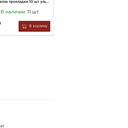
Натурелла прокладки 10 шт ультра нормал
Сумка под бутылку (1238)
В наличии:
11 шт
В наличии:
15 шт
96
В корзину
В корзину
за
1 шт
ет