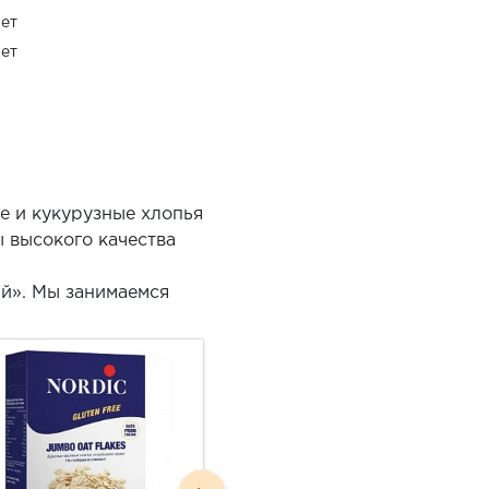
ет
ет
е и кукурузные хлопья
 высокого качества
ий». Мы занимаемся