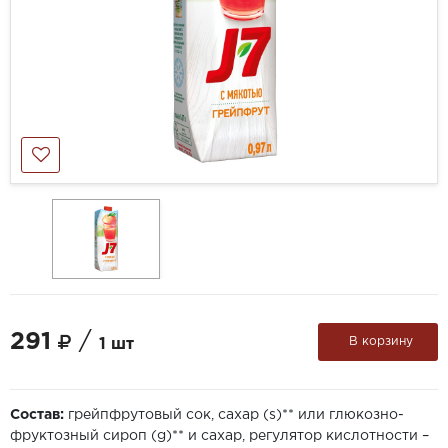
291
/
В корзину
1 шт
Состав:
грейпфрутовый сок, сахар (s)** или глюкозно-
фруктозный сироп (g)** и сахар, регулятор кислотности –