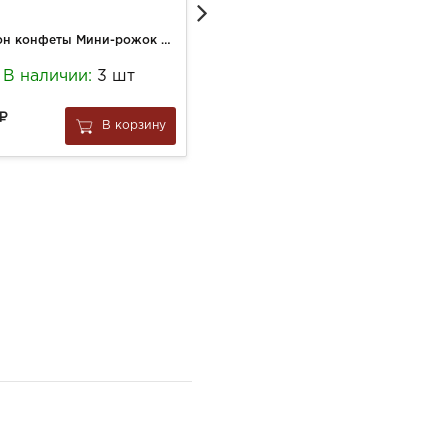
Сорбон конфеты Мини-рожок 200гр Миндаль и воздушные зерна
Йогурт АктиБио 130г Натурал 3,5% СТ
В наличии:
3 шт
В наличии:
3 шт
71
В корзину
В корзину
за
1 шт