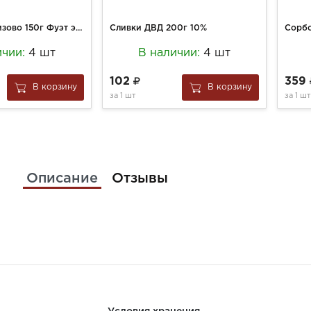
Колбаса Черкизово 150г Фуэт экстра с/в
Сливки ДВД 200г 10%
ичии:
4 шт
В наличии:
4 шт
102
359
В корзину
В корзину
за
1 шт
за
1 шт
Описание
Отзывы