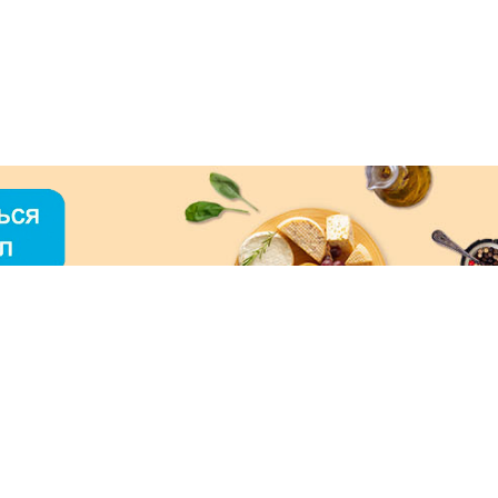
О «МЕРКУРИЙ»
ое использование контента без письменного
зрешения ООО «МЕРКУРИЙ» запрещено!
нимаем к оплате: