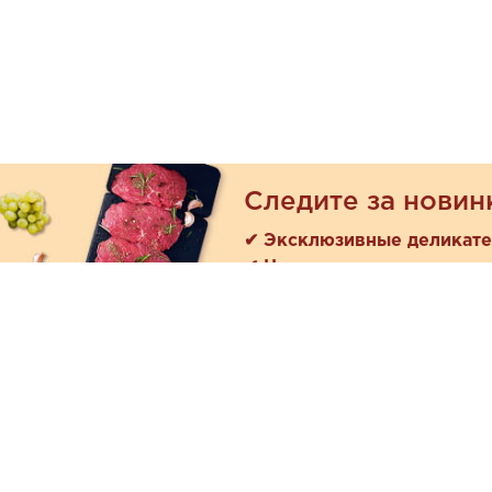
Следите за новин
✔ Эксклюзивные деликат
✔ Новые поступления
Покуп
Акции
+7 (978) 901-33-57
Как зака
Ежедневно с 8:00 до 20:00
Доставк
Обратная связь