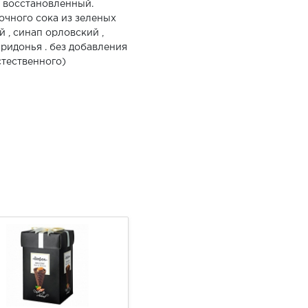
. восстановленный.
очного сока из зеленых
 , синап орловский ,
ридонья . без добавления
стественного)