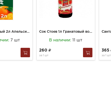
Нектар Добрый 2л Апельсин-Мандарин
Сок Стоев 1л Гранатовый восстановленный с/б
ичии:
7 шт
В наличии:
11 шт
260
365
за
1 шт
за
1 шт