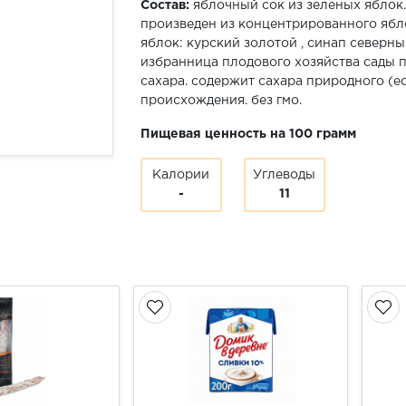
Состав:
яблочный сок из зеленых яблок
произведен из концентрированного ябл
яблок: курский золотой , синап северный
избранница плодового хозяйства сады п
сахара. содержит сахара природного (е
происхождения. без гмо.
Пищевая ценность на 100 грамм
Калории
Углеводы
-
11