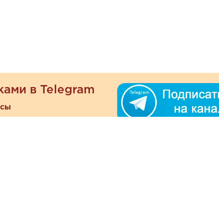
ками в Telegram
есы
ателям
Информация
ОО
Люб
О магазине
ра
зать
Наши магазины
При
Политика
а и оплата
конфиденциальности