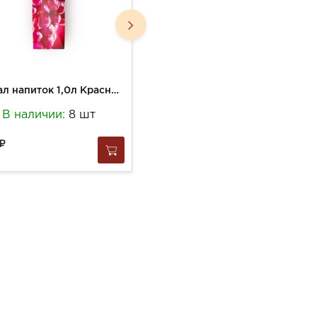
Сантал напиток 1,0л Красный Виноград
Сок Полезный Завтрак J7 300г Ябл-Банан-Клубника
В наличии:
8 шт
В наличии:
1 шт
127
за
1 шт