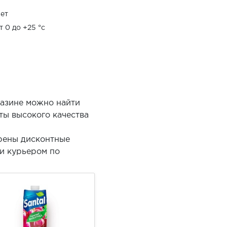
ет
т 0 до +25 °c
газине можно найти
ты высокого качества
трены дисконтные
ки курьером по