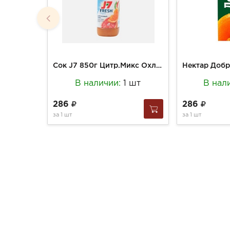
Сок J7 850г Цитр.Микс Охлажденный
В наличии:
1 шт
В нал
286
286
за
1 шт
за
1 шт