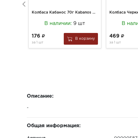
Колбаса Кабанос 70г Kabanos Chili
В наличии:
9 шт
В нал
176
469
В корзину
за
1 шт
за
1 шт
Описание:
-
Общая информация: