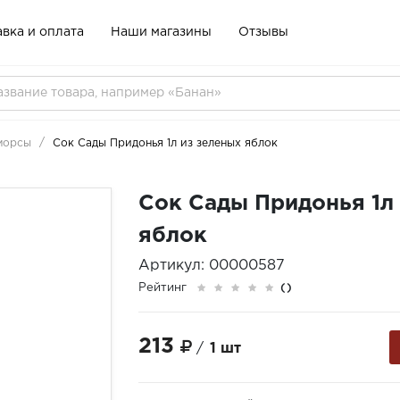
вка и оплата
Наши магазины
Отзывы
 морсы
Сок Сады Придонья 1л из зеленых яблок
Сок Сады Придонья 1л
яблок
Артикул: 00000587
Рейтинг
()
213
/
1 шт