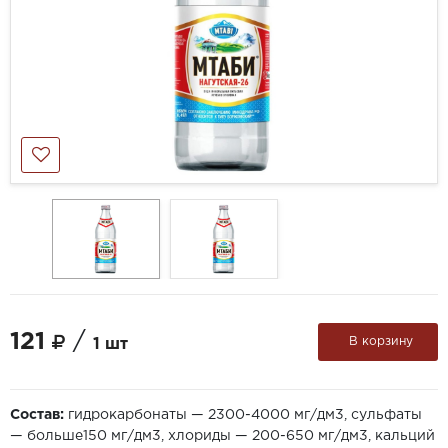
121
/
В корзину
1 шт
Состав:
гидрокарбонаты — 2300-4000 мг/дм3, сульфаты
— больше150 мг/дм3, хлориды — 200-650 мг/дм3, кальций