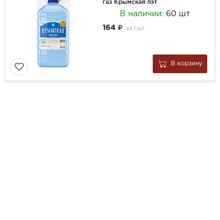
газ Крымская пэт
В наличии:
60 шт
164
за
1 шт
В корзину